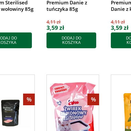
 Sterilised
Premium Danie z
Premium
z wołowiny 85g
tuńczyka 85g
Danie z 
4,11 zł
4,11 zł
3,59 zł
3,59 zł
ODAJ DO
DODAJ DO
DO
KOSZYKA
KOSZYKA
K
%
%