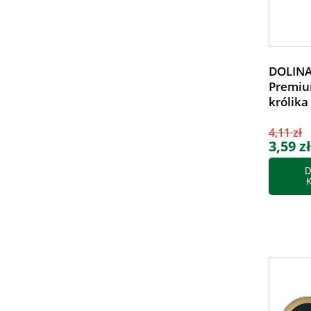
DOLINA
Premiu
królika
4,11 zł
3,59 zł
D