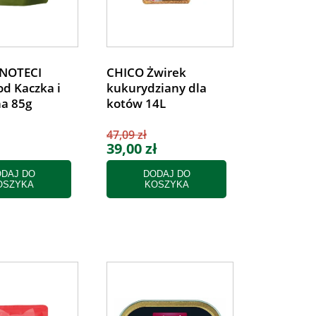
NOTECI
CHICO Żwirek
d Kaczka i
kukurydziany dla
a 85g
kotów 14L
47,09 zł
39,00 zł
DAJ DO
DODAJ DO
OSZYKA
KOSZYKA