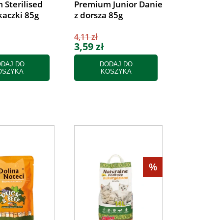
 Sterilised
Premium Junior Danie
kaczki 85g
z dorsza 85g
4,11 zł
3,59 zł
DAJ DO
DODAJ DO
OSZYKA
KOSZYKA
%