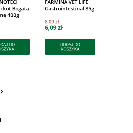
NOTECI
FARMINA VET LIFE
 kot Bogata
Gastrointestinal 85g
inę 400g
8,09 zł
6,09 zł
DAJ DO
DODAJ DO
OSZYKA
KOSZYKA
a