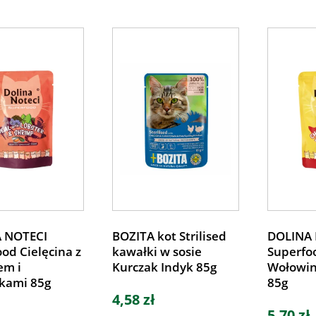
 NOTECI
BOZITA kot Strilised
DOLINA 
od Cielęcina z
kawałki w sosie
Superfoo
m i
Kurczak Indyk 85g
Wołowin
kami 85g
85g
4,58 zł
5,70 zł