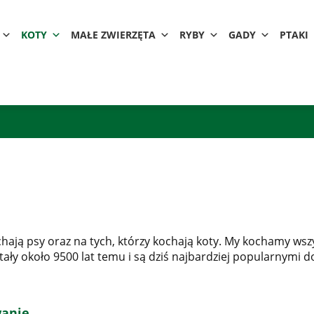
KOTY
MAŁE ZWIERZĘTA
RYBY
GADY
PTAKI
chają psy oraz na tych, którzy kochają koty. My kochamy wsz
tały około 9500 lat temu i są dziś najbardziej popularnymi
wanie