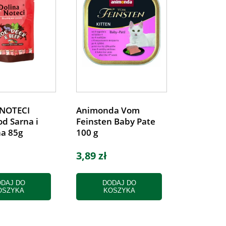
NOTECI
Animonda Vom
d Sarna i
Feinsten Baby Pate
a 85g
100 g
3,89 zł
DAJ DO
DODAJ DO
OSZYKA
KOSZYKA