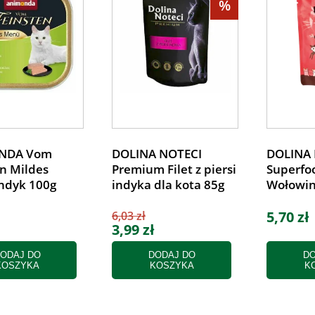
%
NDA Vom
DOLINA NOTECI
DOLINA 
n Mildes
Premium Filet z piersi
Superfoo
ndyk 100g
indyka dla kota 85g
Wołowin
5,70 zł
6,03 zł
3,99 zł
ODAJ DO
DODAJ DO
DO
KOSZYKA
KOSZYKA
K