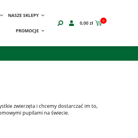
NASZE SKLEPY
0
0,00
zł
PROMOCJE
ystkie zwierzęta i chcemy dostarczać im to,
 domowymi pupilami na świecie.