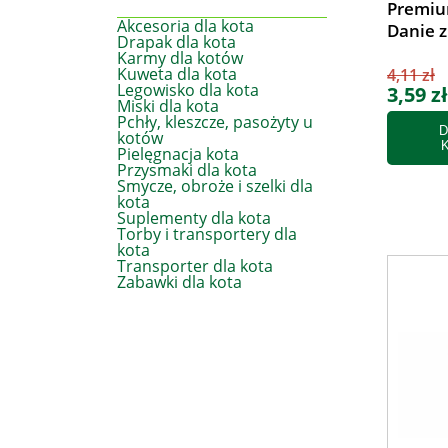
Premium
Akcesoria dla kota
Danie 
Drapak dla kota
Karmy dla kotów
Kuweta dla kota
4,11 zł
Legowisko dla kota
3,59 zł
Miski dla kota
Pchły, kleszcze, pasożyty u
D
kotów
Pielęgnacja kota
Przysmaki dla kota
Smycze, obroże i szelki dla
kota
Suplementy dla kota
Torby i transportery dla
kota
Transporter dla kota
Zabawki dla kota