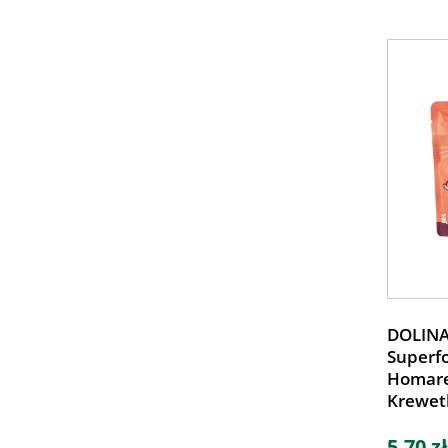
DOLINA
Superfo
Homare
Krewet
5,70 zł