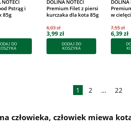
 NOTECI
DOLINA NOTECI
DOLINA 
od Pstrąg i
Premium Filet z piersi
Premium
k 85g
kurczaka dla kota 85g
w cielęc
6,03 zł
7,55 zł
3,99 zł
6,39 zł
ODAJ DO
DODAJ DO
DO
KOSZYKA
KOSZYKA
K
1
2
…
22
ma człowieka, człowiek miewa kot