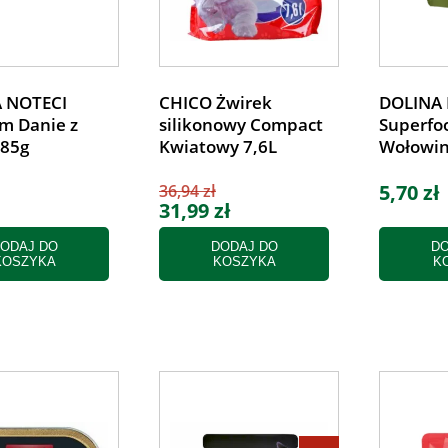
 NOTECI
CHICO Żwirek
DOLINA 
m Danie z
silikonowy Compact
Superfoo
 85g
Kwiatowy 7,6L
Wołowin
5,70 zł
36,94 zł
31,99 zł
ODAJ DO
DODAJ DO
DO
KOSZYKA
KOSZYKA
K