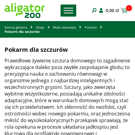
0
0,00
zł
Strona główna
Sklep
Małe zwierzęta
Pokarm
Pokarm dla szczurów
Pokarm dla szczurów
Prawidłowe żywienie szczura domowego to zagadnienie
wykraczające daleko poza zwykłe zaspokajanie głodu; to
precyzyjna nauka o zachowaniu równowagi w
organizmie jednego z najbardziej inteligentnych i
wszechstronnych gryzoni. Szczury, jako zwierzęta
wybitnie wszystkożerne, posiadają unikalne zdolności
adaptacyjne, które w warunkach domowych mogą stać
się ich przekleństwem. Ich skłonność do neofobii, czyli
ostrożności wobec nowego pokarmu, oraz jednoczesna
miłość do wysokokalorycznych przekąsek sprawiają, że
rola opiekuna w procesie układania jadłospisu jest
kluczowa dla profilaktyki nowotworowej i