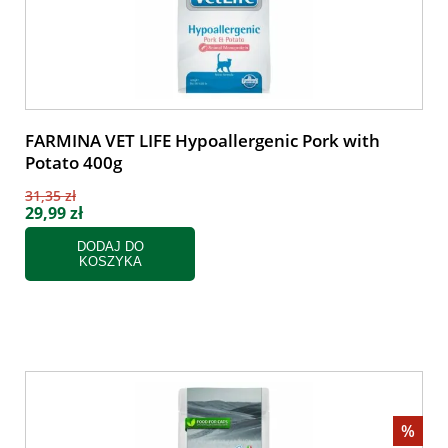
FARMINA VET LIFE Hypoallergenic Pork with
Potato 400g
31,35 zł
29,99 zł
DODAJ DO
KOSZYKA
%