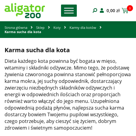
0
0,00
zł
Strona główna
Sklep
Koty
Karmy dla kotów
Karma sucha dla kota
Karma sucha dla kota
Dieta każdego kota powinna być bogata w mięso,
witaminy i składniki odżywcze. Mimo tego, że podstawę
żywienia czworonoga powinna stanowić pełnoporcjowa
karma mokra, jej suchy odpowiednik, dostarczający
zwierzęciu niezbędnych składników odżywczych i
energii w odpowiednich ilościach oraz proporcjach
również warto włączyć do jego menu. Uzupełniona
odpowiednią podażą płynów, najlepsza sucha karma
dostarczy bowiem Twojemu pupilowi wszystkiego,
czego potrzebuje, aby cieszyć się życiem, dobrym
zdrowiem i świetnym samopoczuciem!