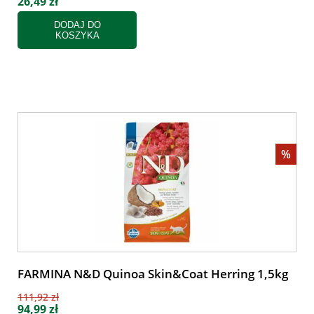
26,49 zł
DODAJ DO
KOSZYKA
%
FARMINA N&D Quinoa Skin&Coat Herring 1,5kg
111,92 zł
94,99 zł