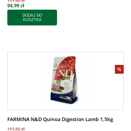
111,92 zł
94,99 zł
DODAJ DO
KOSZYKA
%
FARMINA N&D Quinoa Digestion Lamb 1,5kg
111,92 zł