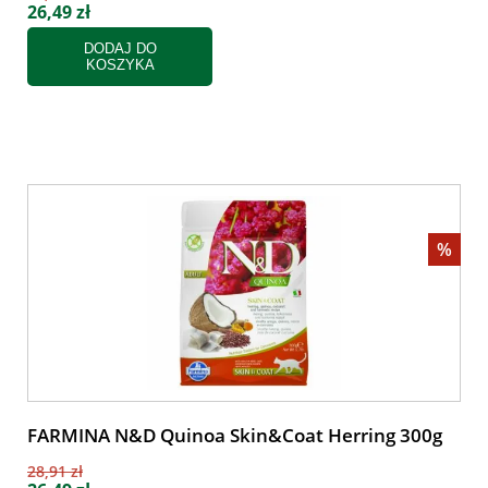
26,49 zł
DODAJ DO
KOSZYKA
%
FARMINA N&D Quinoa Skin&Coat Herring 300g
28,91 zł