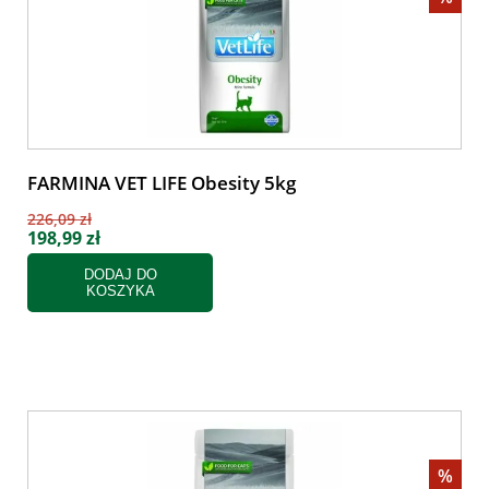
FARMINA VET LIFE Obesity 5kg
226,09 zł
198,99 zł
DODAJ DO
KOSZYKA
%