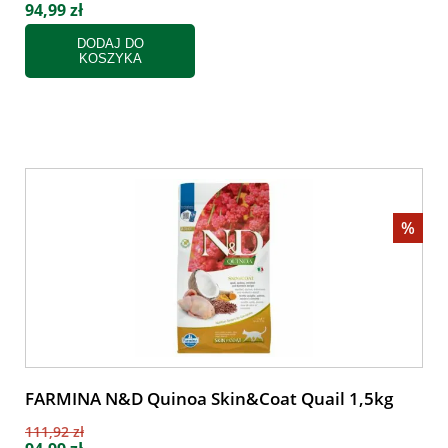
94,99 zł
DODAJ DO
KOSZYKA
%
FARMINA N&D Quinoa Skin&Coat Quail 1,5kg
111,92 zł