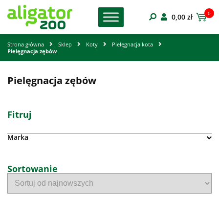
0
0,00
zł
Strona główna
Sklep
Koty
Pielęgnacja kota
Pielęgnacja zębów
Pielęgnacja zębów
Fitruj
Marka
Sortowanie