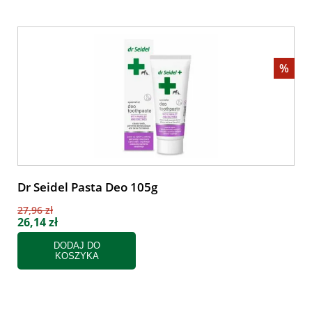
%
Dr Seidel Pasta Deo 105g
27,96 zł
26,14 zł
DODAJ DO
KOSZYKA