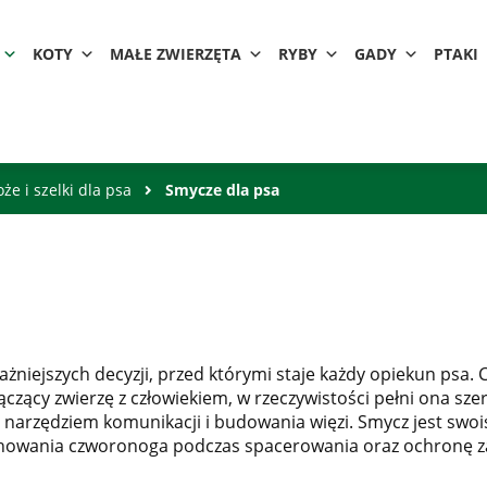
KOTY
MAŁE ZWIERZĘTA
RYBY
GADY
PTAKI
że i szelki dla psa
Smycze dla psa
niejszych decyzji, przed którymi staje każdy opiekun psa. 
łączący zwierzę z człowiekiem, w rzeczywistości pełni ona sz
 narzędziem komunikacji i budowania więzi. Smycz jest swois
owania czworonoga podczas spacerowania oraz ochronę zar