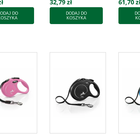
zł
32,79 zł
61,70 z
ODAJ DO
DODAJ DO
DO
KOSZYKA
KOSZYKA
K