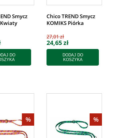
REND Smycz
Chico TREND Smycz
Kwiaty
KOMIKS Piórka
27,01 zł
ł
24,65 zł
DAJ DO
DODAJ DO
OSZYKA
KOSZYKA
%
%