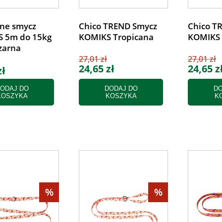
One smycz
Chico TREND Smycz
Chico T
S 5m do 15kg
KOMIKS Tropicana
KOMIKS 
zarna
27,01 zł
27,01 zł
24,65 zł
24,65 z
zł
ODAJ DO
DODAJ DO
DO
KOSZYKA
KOSZYKA
K
%
%