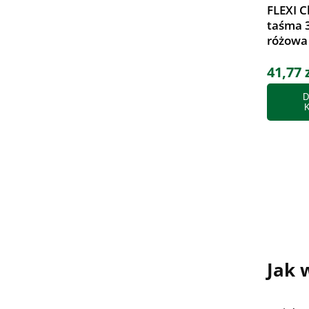
FLEXI C
taśma 
różowa
41,77 
D
Jak 