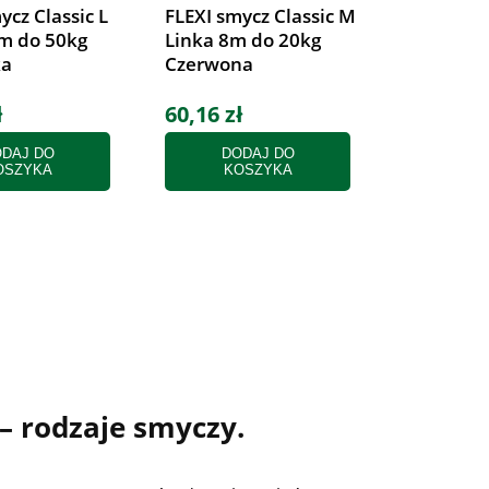
ycz Classic L
FLEXI smycz Classic M
m do 50kg
Linka 8m do 20kg
ka
Czerwona
ł
60,16 zł
DAJ DO
DODAJ DO
OSZYKA
KOSZYKA
– rodzaje smyczy.