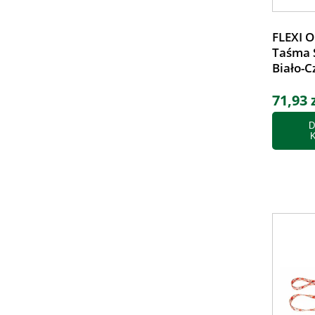
FLEXI 
Taśma 
Biało-C
71,93 
D