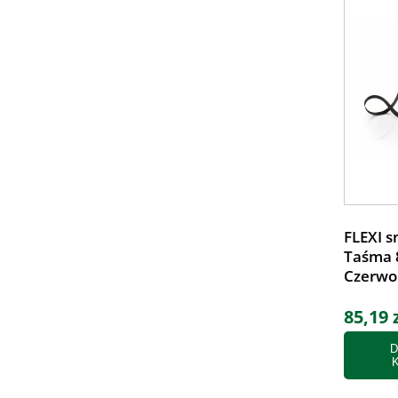
FLEXI s
Taśma 
Czerwo
85,19 
D