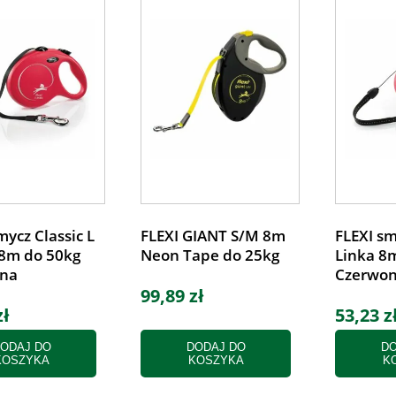
mycz Classic L
FLEXI GIANT S/M 8m
FLEXI sm
8m do 50kg
Neon Tape do 25kg
Linka 8
na
Czerwo
99,89 zł
zł
53,23 z
ODAJ DO
DODAJ DO
DO
KOSZYKA
KOSZYKA
K