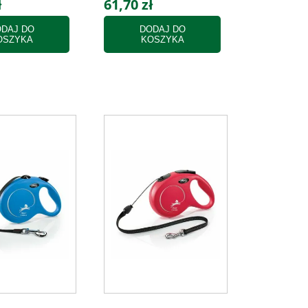
ł
61,70 zł
DAJ DO
DODAJ DO
OSZYKA
KOSZYKA