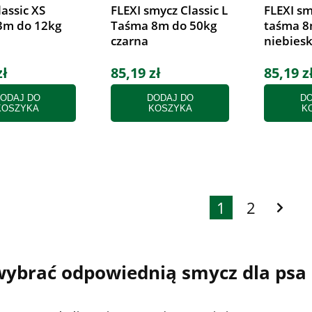
lassic XS
FLEXI smycz Classic L
FLEXI sm
3m do 12kg
Taśma 8m do 50kg
taśma 8
czarna
niebies
zł
85,19 zł
85,19 z
ODAJ DO
DODAJ DO
DO
KOSZYKA
KOSZYKA
K
1
2
wybrać odpowiednią smycz dla psa 