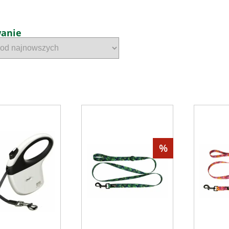
wanie
%