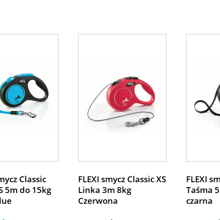
mycz Classic
FLEXI smycz Classic XS
FLEXI sm
S 5m do 15kg
Linka 3m 8kg
Taśma 5
lue
Czerwona
czarna