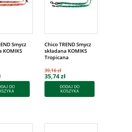
REND Smycz
Chico TREND Smycz
a KOMIKS
składana KOMIKS
Tropicana
39,16 zł
ł
35,74 zł
DAJ DO
DODAJ DO
OSZYKA
KOSZYKA