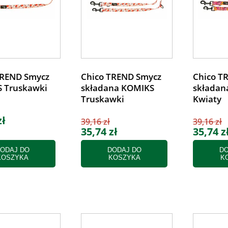
TREND Smycz
Chico TREND Smycz
Chico T
 Truskawki
składana KOMIKS
składan
Truskawki
Kwiaty
zł
39,16 zł
39,16 zł
35,74 zł
35,74 z
ODAJ DO
DODAJ DO
DO
KOSZYKA
KOSZYKA
K