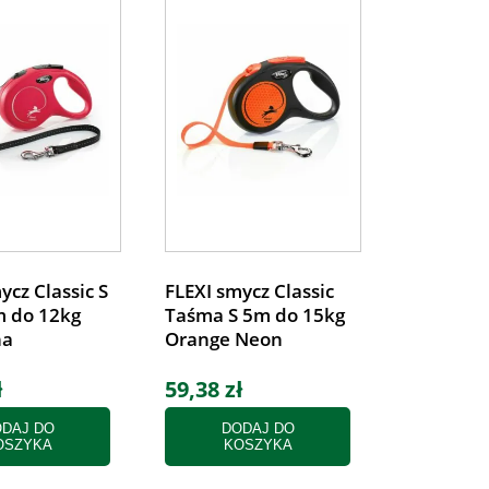
ycz Classic S
FLEXI smycz Classic
m do 12kg
Taśma S 5m do 15kg
na
Orange Neon
ł
59,38 zł
DAJ DO
DODAJ DO
OSZYKA
KOSZYKA