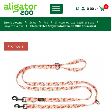
0
0,00
zł
Strona główna
Sklep
Psy
Smycze, obroże i szelki dla psa
Smycze dla psa
Chico TREND Smycz składana KOMIKS Truskawki
Promocja!