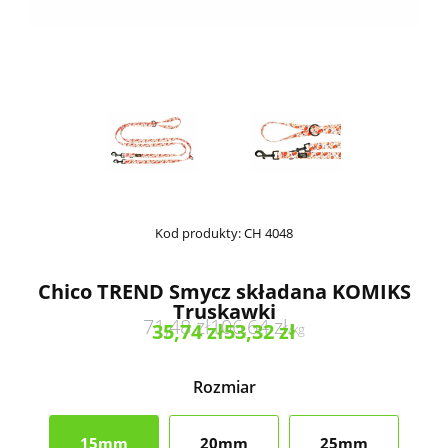
Kod produkty:
CH 4048
Chico TREND Smycz składana KOMIKS
Truskawki
71,48
zł
106,64
zł
35,74
zł
53,32
zł
/
kg
Rozmiar
15mm
20mm
25mm