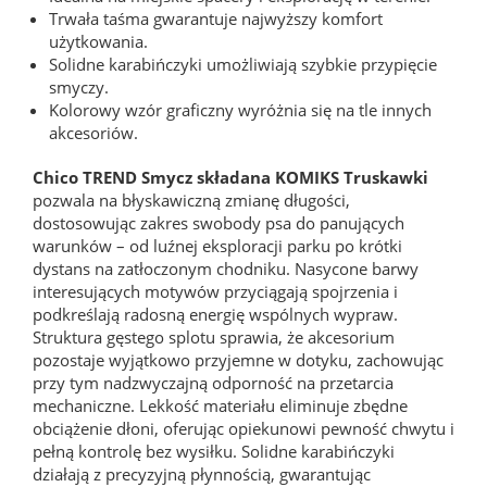
Trwała taśma gwarantuje najwyższy komfort
użytkowania.
Solidne karabińczyki umożliwiają szybkie przypięcie
smyczy.
Kolorowy wzór graficzny wyróżnia się na tle innych
akcesoriów.
Chico TREND Smycz składana KOMIKS Truskawki
pozwala na błyskawiczną zmianę długości,
dostosowując zakres swobody psa do panujących
warunków – od luźnej eksploracji parku po krótki
dystans na zatłoczonym chodniku. Nasycone barwy
interesujących motywów przyciągają spojrzenia i
podkreślają radosną energię wspólnych wypraw.
Struktura gęstego splotu sprawia, że akcesorium
pozostaje wyjątkowo przyjemne w dotyku, zachowując
przy tym nadzwyczajną odporność na przetarcia
mechaniczne. Lekkość materiału eliminuje zbędne
obciążenie dłoni, oferując opiekunowi pewność chwytu i
pełną kontrolę bez wysiłku. Solidne karabińczyki
działają z precyzyjną płynnością, gwarantując