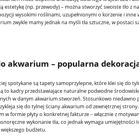
ją estetykę (np. przewody) – można stworzyć swoiste tło z 
ozycji wysokimi roślinami, uzupełnionymi o korzenie i inne
rium zwykle mamy jednak na myśli tła sztuczne, w postaci sa
do akwarium – popularna dekoracj
iej spotykane są tapety samoprzylepne, które klei się do t
są to kadry przedstawiające naturalne podwodne środowisko,
ych w danym akwarium stworzeń. Stosunkowo niedawno pojaw
zykleja się do tylnej ściany akwarium od zewnętrznej strony.
m w formie płyty o konkretnej fakturze – włącznie z motyw
łasnoręczne wykonanie tła, co jednak wymaga umiejętności t
– większego budżetu.