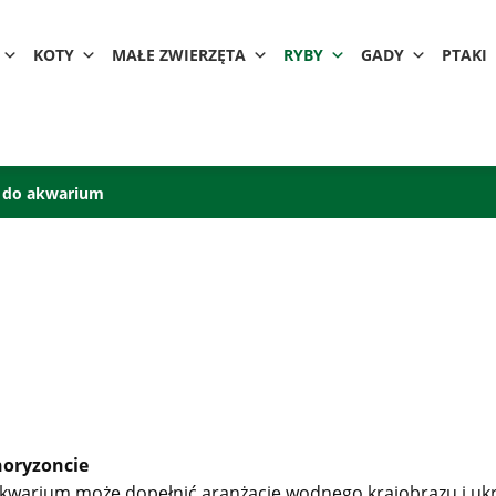
KOTY
MAŁE ZWIERZĘTA
RYBY
GADY
PTAKI
 do akwarium
horyzoncie
akwarium może dopełnić aranżację wodnego krajobrazu i ukr