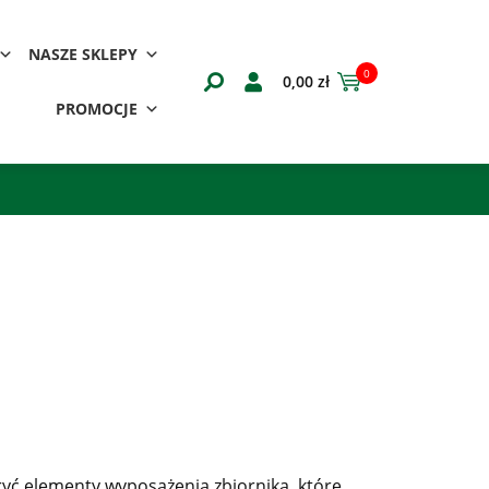
NASZE SKLEPY
0
0,00
zł
PROMOCJE
yć elementy wyposażenia zbiornika, które