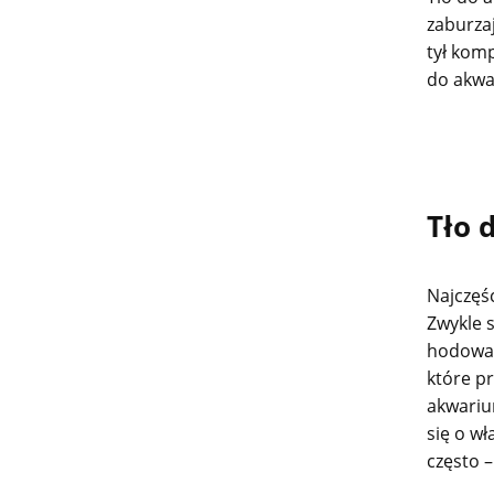
zaburza
tył komp
do akwa
Tło 
Najczęśc
Zwykle 
hodowan
które pr
akwariu
się o w
często 