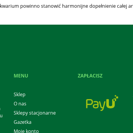
akwarium powinno stanowić harmonijne dopełnienie całej ar
MENU
ZAPŁACISZ
Sklep
O nas
h
Sklepy stacjonarne
 u
Gazetka
Moje konto