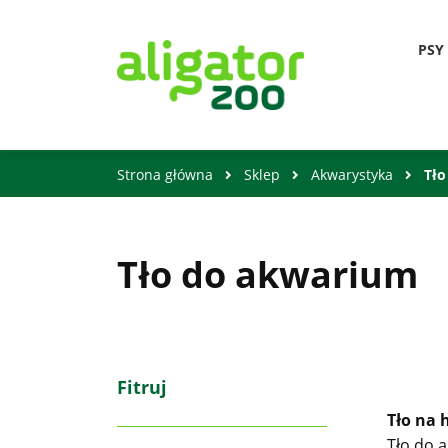
PSY
Strona główna
Sklep
Akwarystyka
Tło
Tło do akwarium
Fitruj
Tło na 
Tło do 