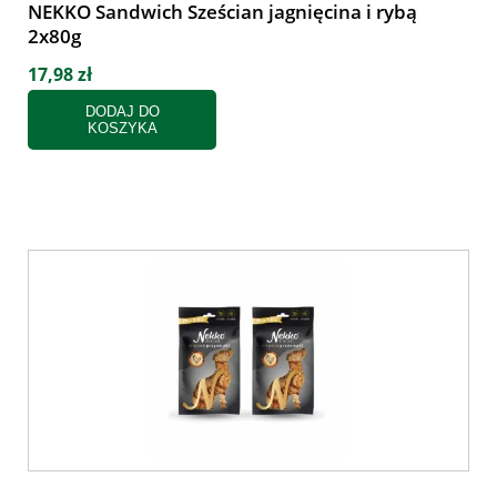
NEKKO Sandwich Sześcian jagnięcina i rybą
2x80g
17,98 zł
DODAJ DO
KOSZYKA