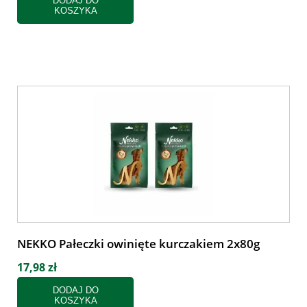
DODAJ DO
KOSZYKA
NEKKO Pałeczki owinięte kurczakiem 2x80g
17,98 zł
DODAJ DO
KOSZYKA