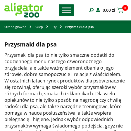
0
0,00
zł
Strona główna
Sklep
Psy
Przysmaki dla psa
Przysmaki dla psa
Przysmaki dla psa to nie tylko smaczne dodatki do
codziennego menu naszego czworonożnego
przyjaciela, ale także ważny element dbania o jego
zdrowie, dobre samopoczucie i relacje z właścicielem.
W ostatnich latach rynek produktów dla psów znacznie
się rozwinął, oferując szeroki wybór przysmaków w
różnych formach, smakach i składnikach. Dla wielu
opiekunów to nie tylko sposób na nagrodę czy chwilę
radości dla psa, ale także narzędzie treningowe, które
pomaga w nauce posłuszeństwa, a także wspiera
pielęgnację i higienę. Jednak wybór odpowiednich
przysmaków wymaga świadomego podejścia, gdyż nie