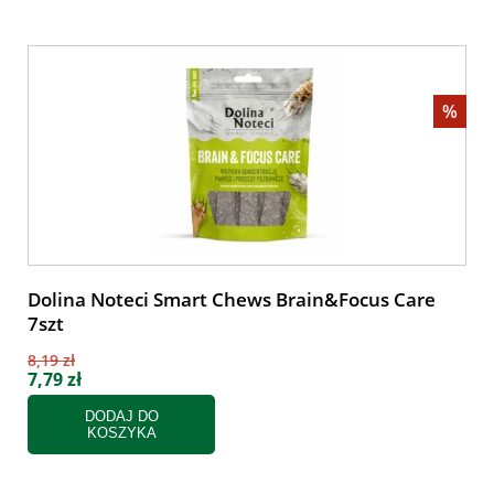
%
Dolina Noteci Smart Chews Brain&Focus Care
7szt
8,19 zł
7,79 zł
DODAJ DO
KOSZYKA