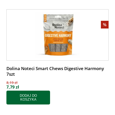
%
Dolina Noteci Smart Chews Digestive Harmony
7szt
8,19 zł
7,79 zł
DODAJ DO
KOSZYKA