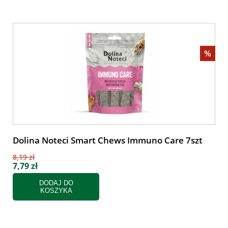
%
Dolina Noteci Smart Chews Immuno Care 7szt
8,19 zł
7,79 zł
DODAJ DO
KOSZYKA