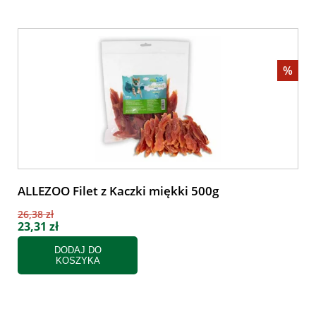
%
ALLEZOO Filet z Kaczki miękki 500g
26,38 zł
23,31 zł
DODAJ DO
KOSZYKA