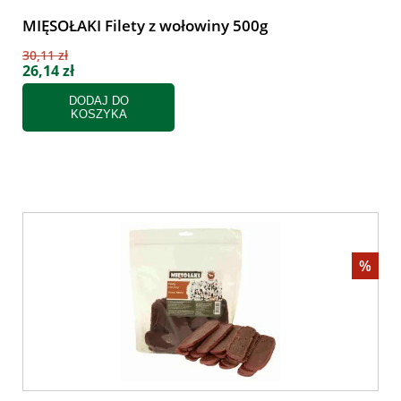
MIĘSOŁAKI Filety z wołowiny 500g
30,11 zł
26,14 zł
DODAJ DO
KOSZYKA
%