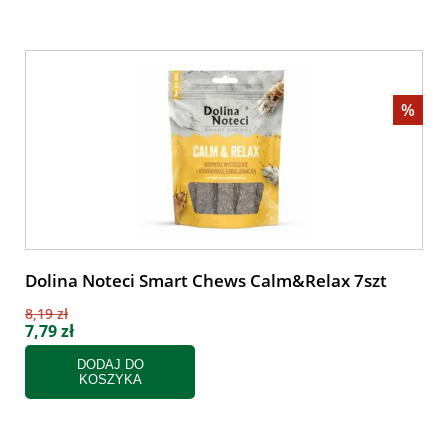
%
Dolina Noteci Smart Chews Calm&Relax 7szt
8,19 zł
7,79 zł
DODAJ DO
KOSZYKA