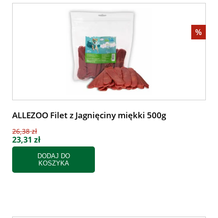
%
ALLEZOO Filet z Jagnięciny miękki 500g
26,38 zł
23,31 zł
DODAJ DO
KOSZYKA