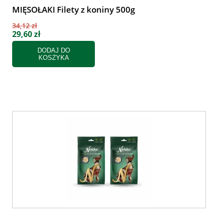
MIĘSOŁAKI Filety z koniny 500g
34,12 zł
29,60 zł
DODAJ DO
KOSZYKA