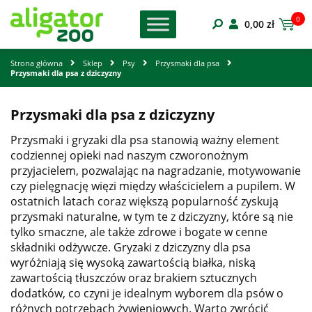
0
0,00
zł
Strona główna
Sklep
Psy
Przysmaki dla psa
Przysmaki dla psa z dziczyzny
Przysmaki dla psa z dziczyzny
Przysmaki i gryzaki dla psa stanowią ważny element
codziennej opieki nad naszym czworonożnym
przyjacielem, pozwalając na nagradzanie, motywowanie
czy pielęgnację więzi między właścicielem a pupilem. W
ostatnich latach coraz większą popularność zyskują
przysmaki naturalne, w tym te z dziczyzny, które są nie
tylko smaczne, ale także zdrowe i bogate w cenne
składniki odżywcze. Gryzaki z dziczyzny dla psa
wyróżniają się wysoką zawartością białka, niską
zawartością tłuszczów oraz brakiem sztucznych
dodatków, co czyni je idealnym wyborem dla psów o
różnych potrzebach żywieniowych. Warto zwrócić