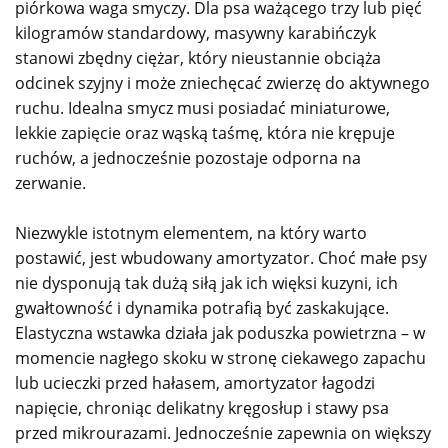
piórkowa waga smyczy. Dla psa ważącego trzy lub pięć
kilogramów standardowy, masywny karabińczyk
stanowi zbędny ciężar, który nieustannie obciąża
odcinek szyjny i może zniechęcać zwierzę do aktywnego
ruchu. Idealna smycz musi posiadać miniaturowe,
lekkie zapięcie oraz wąską taśmę, która nie krępuje
ruchów, a jednocześnie pozostaje odporna na
zerwanie.
Niezwykle istotnym elementem, na który warto
postawić, jest wbudowany amortyzator. Choć małe psy
nie dysponują tak dużą siłą jak ich więksi kuzyni, ich
gwałtowność i dynamika potrafią być zaskakujące.
Elastyczna wstawka działa jak poduszka powietrzna – w
momencie nagłego skoku w stronę ciekawego zapachu
lub ucieczki przed hałasem, amortyzator łagodzi
napięcie, chroniąc delikatny kręgosłup i stawy psa
przed mikrourazami. Jednocześnie zapewnia on większy