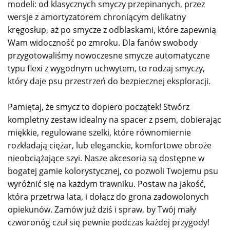
modeli: od klasycznych smyczy przepinanych, przez
wersje z amortyzatorem chroniącym delikatny
kręgosłup, aż po smycze z odblaskami, które zapewnią
Wam widoczność po zmroku. Dla fanów swobody
przygotowaliśmy nowoczesne smycze automatyczne
typu flexi z wygodnym uchwytem, to rodzaj smyczy,
który daje psu przestrzeń do bezpiecznej eksploracji.
Pamiętaj, że smycz to dopiero początek! Stwórz
kompletny zestaw idealny na spacer z psem, dobierając
miękkie, regulowane szelki, które równomiernie
rozkładają ciężar, lub eleganckie, komfortowe obroże
nieobciążające szyi. Nasze akcesoria są dostępne w
bogatej gamie kolorystycznej, co pozwoli Twojemu psu
wyróżnić się na każdym trawniku. Postaw na jakość,
która przetrwa lata, i dołącz do grona zadowolonych
opiekunów. Zamów już dziś i spraw, by Twój mały
czworonóg czuł się pewnie podczas każdej przygody!