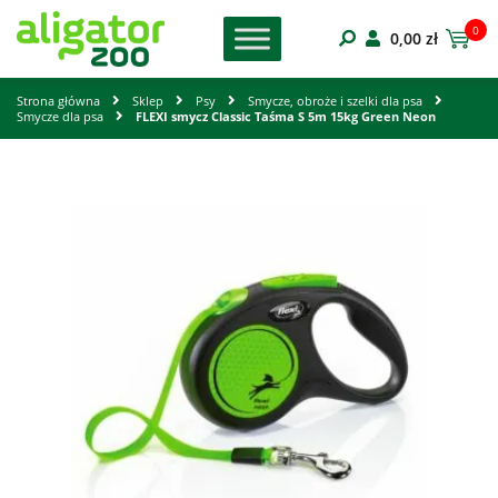
0
0,00
zł
Strona główna
Sklep
Psy
Smycze, obroże i szelki dla psa
Smycze dla psa
FLEXI smycz Classic Taśma S 5m 15kg Green Neon