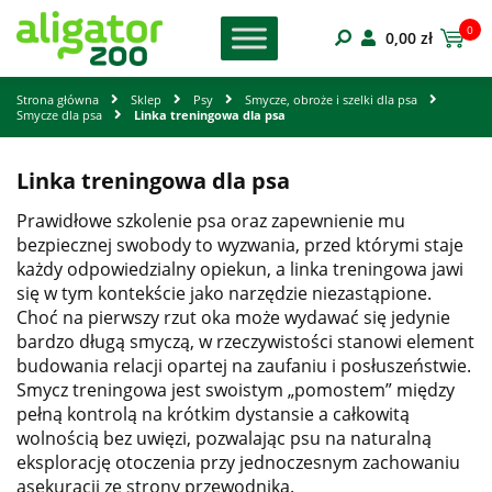
0
0,00
zł
Strona główna
Sklep
Psy
Smycze, obroże i szelki dla psa
Smycze dla psa
Linka treningowa dla psa
Linka treningowa dla psa
Prawidłowe szkolenie psa oraz zapewnienie mu
bezpiecznej swobody to wyzwania, przed którymi staje
każdy odpowiedzialny opiekun, a linka treningowa jawi
się w tym kontekście jako narzędzie niezastąpione.
Choć na pierwszy rzut oka może wydawać się jedynie
bardzo długą smyczą, w rzeczywistości stanowi element
budowania relacji opartej na zaufaniu i posłuszeństwie.
Smycz treningowa jest swoistym „pomostem” między
pełną kontrolą na krótkim dystansie a całkowitą
wolnością bez uwięzi, pozwalając psu na naturalną
eksplorację otoczenia przy jednoczesnym zachowaniu
asekuracji ze strony przewodnika.