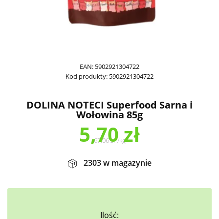
EAN:
5902921304722
Kod produkty:
5902921304722
DOLINA NOTECI Superfood Sarna i
Wołowina 85g
5,70
zł
67,06
zł
/
kg
2303 w magazynie
Ilość: