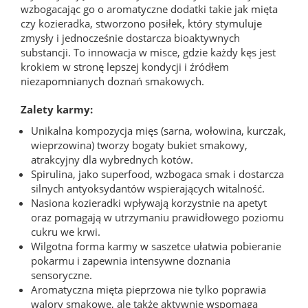
wzbogacając go o aromatyczne dodatki takie jak mięta
czy kozieradka, stworzono posiłek, który stymuluje
zmysły i jednocześnie dostarcza bioaktywnych
substancji. To innowacja w misce, gdzie każdy kęs jest
krokiem w stronę lepszej kondycji i źródłem
niezapomnianych doznań smakowych.
Zalety karmy:
Unikalna kompozycja mięs (sarna, wołowina, kurczak,
wieprzowina) tworzy bogaty bukiet smakowy,
atrakcyjny dla wybrednych kotów.
Spirulina, jako superfood, wzbogaca smak i dostarcza
silnych antyoksydantów wspierających witalność.
Nasiona kozieradki wpływają korzystnie na apetyt
oraz pomagają w utrzymaniu prawidłowego poziomu
cukru we krwi.
Wilgotna forma karmy w saszetce ułatwia pobieranie
pokarmu i zapewnia intensywne doznania
sensoryczne.
Aromatyczna mięta pieprzowa nie tylko poprawia
walory smakowe, ale także aktywnie wspomaga