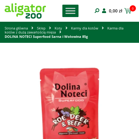
0
0,00
zł
Strona główna
Sklep
Koty
Karmy dla kotów
Karma dla
kotów z dużą zawartością mięsa
DOLINA NOTECI Superfood Sarna i Wołowina 85g