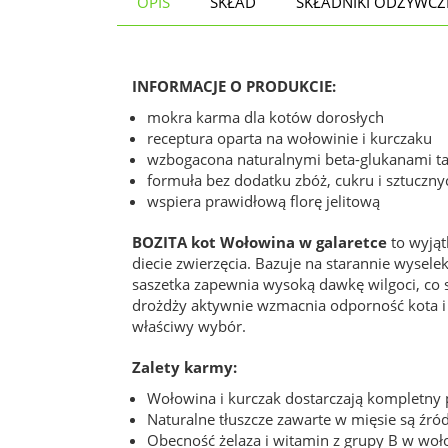
OPIS
SKŁAD
SKŁADNIKI ODŻYWCZ
INFORMACJE O PRODUKCIE:
mokra karma dla kotów dorosłych
receptura oparta na wołowinie i kurczaku
wzbogacona naturalnymi beta-glukanami t
formuła bez dodatku zbóż, cukru i sztuczn
wspiera prawidłową florę jelitową
BOZITA kot Wołowina w galaretce
to wyjąt
diecie zwierzęcia. Bazuje na starannie wyse
saszetka zapewnia wysoką dawkę wilgoci, co
drożdży aktywnie wzmacnia odporność kota i p
właściwy wybór.
Zalety karmy:
Wołowina i kurczak dostarczają kompletny 
Naturalne tłuszcze zawarte w mięsie są źró
Obecność żelaza i witamin z grupy B w wo