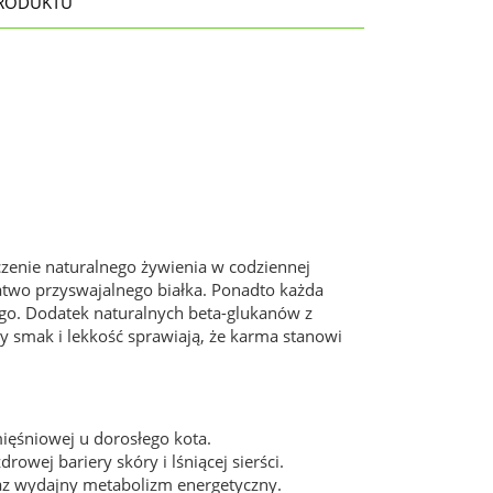
RODUKTU
zenie naturalnego żywienia w codziennej
atwo przyswajalnego białka. Ponadto każda
go. Dodatek naturalnych beta-glukanów z
y smak i lekkość sprawiają, że karma stanowi
ięśniowej u dorosłego kota.
wej bariery skóry i lśniącej sierści.
az wydajny metabolizm energetyczny.