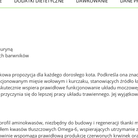
E
DODATKI DIETETYCZNE
DAWKOWANIE
DANE P
auryną
ych barwników
kowa propozycja dla każdego dorosłego kota. Podkreśla ona znac
lekcjonowanym mięsie wołowym i kurczaku, stanowiących źródło ł
 skutecznie wspiera prawidłowe funkcjonowanie układu moczowe
rzyczynia się do lepszej pracy układu trawiennego. Jej wyjątkow
profil aminokwasów, niezbędny do budowy i regeneracji tkanki m
dłem kwasów tłuszczowych Omega-6, wspierających utrzymanie zdro
łowinie wspomaga prawidłową produkcję czerwonych krwinek or