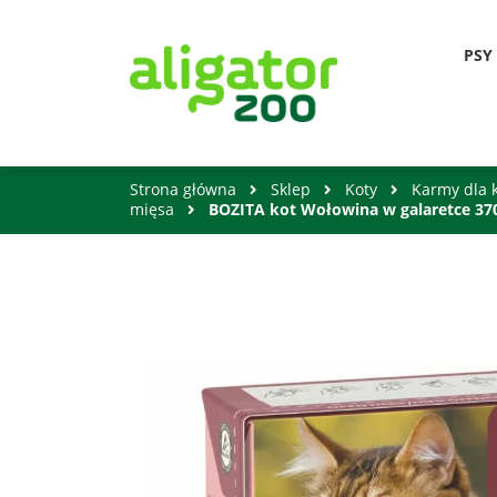
PSY
Strona główna
Sklep
Koty
Karmy dla 
mięsa
BOZITA kot Wołowina w galaretce 37