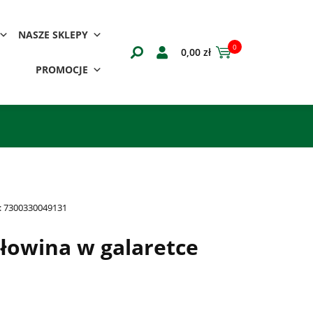
NASZE SKLEPY
0
0,00
zł
PROMOCJE
:
7300330049131
łowina w galaretce