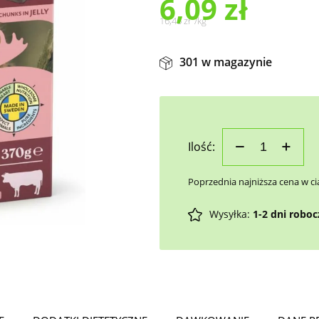
6,09
zł
16,46
zł
/
kg
301 w magazynie
Ilość:
Poprzednia najniższa cena w ci
Wysyłka:
1-2 dni robo