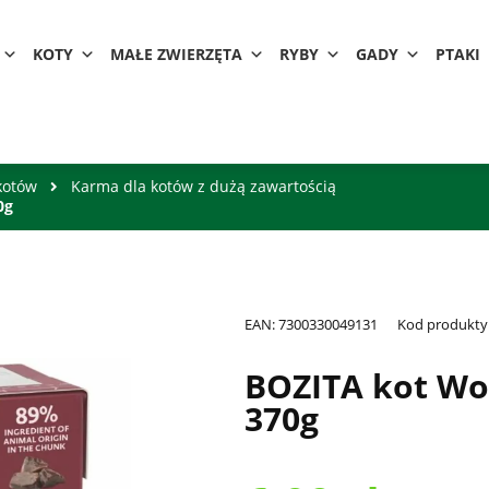
KOTY
MAŁE ZWIERZĘTA
RYBY
GADY
PTAKI
kotów
Karma dla kotów z dużą zawartością
0g
EAN:
7300330049131
Kod produkty
BOZITA kot Wo
370g