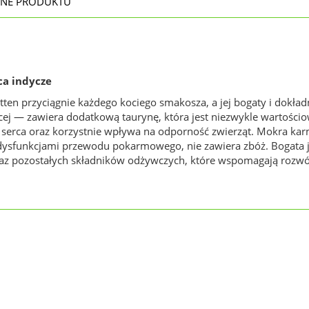
NE PRODUKTU
ca indycze
n przyciągnie każdego kociego smakosza, a jej bogaty i dokład
ej — zawiera dodatkową taurynę, która jest niezwykle wartości
rca oraz korzystnie wpływa na odporność zwierząt. Mokra karm
ysfunkcjami przewodu pokarmowego, nie zawiera zbóż. Bogata je
raz pozostałych składników odżywczych, które wspomagają rozwój