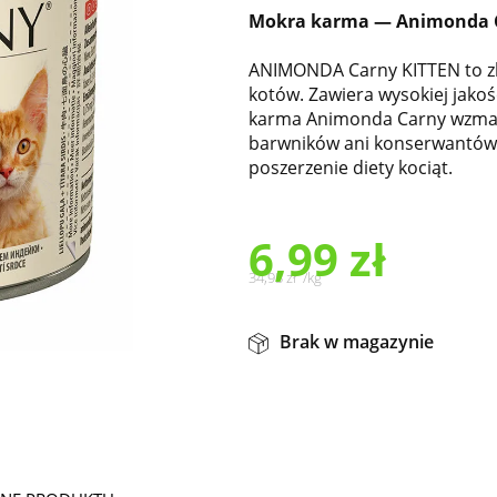
Mokra karma — Animonda C
ANIMONDA Carny KITTEN to zb
kotów. Zawiera wysokiej jako
karma Animonda Carny wzmacn
barwników ani konserwantów.
poszerzenie diety kociąt.
6,99
zł
34,95
zł
/
kg
Brak w magazynie