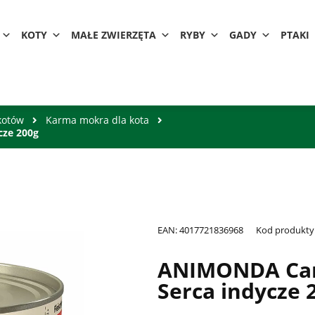
KOTY
MAŁE ZWIERZĘTA
RYBY
GADY
PTAKI
kotów
Karma mokra dla kota
cze 200g
EAN:
4017721836968
Kod produkty
ANIMONDA Carn
Serca indycze 