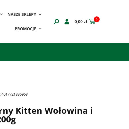
NASZE SKLEPY
0
0,00
zł
PROMOCJE
:
4017721836968
y Kitten Wołowina i
200g