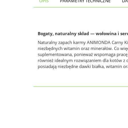
OPIS
PARAMETRY TECHNICZNE
DA
Bogaty, naturalny skład — wołowina i ser
Naturalny zapach karmy ANIMONDA Carny Kitte
niezbędnych witamin oraz minerałów. Co więc
suplementowana, ponieważ wspomaga pracę se
również idealnym rozwiązaniem dla kotów z d
posiadają niezbędne dawki białka, witamin o