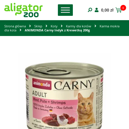
0
0,00
zł
Strona główna
Sklep
Koty
Karmy dla kotów
Karma mokra
dla kota
ANIMONDA Carny Indyk z Krewetką 200g