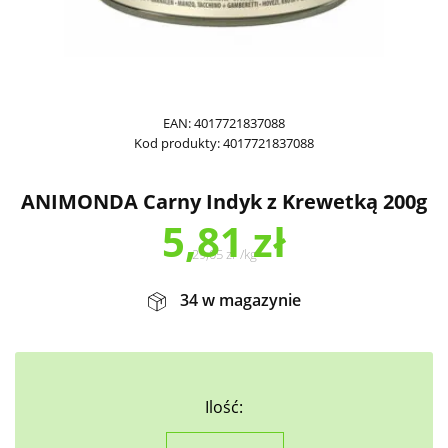
EAN:
4017721837088
Kod produkty:
4017721837088
ANIMONDA Carny Indyk z Krewetką 200g
5,81
zł
29,05
zł
/
kg
34 w magazynie
Ilość: