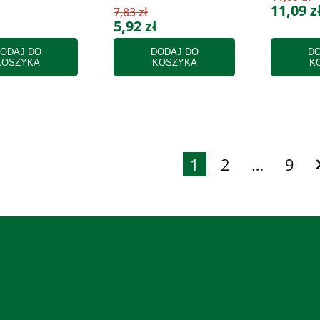
11,09 z
7,83 zł
5,92 zł
ODAJ DO
DODAJ DO
DO
KOSZYKA
KOSZYKA
K
1
2
…
9