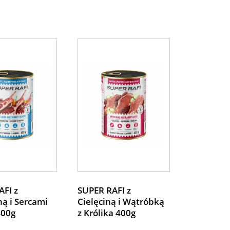
AFI z
SUPER RAFI z
ną i Sercami
Cielęciną i Wątróbką
400g
z Królika 400g