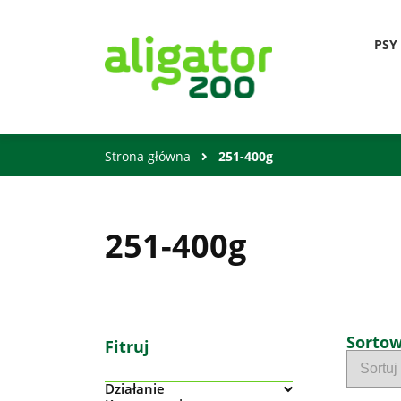
PSY
Strona główna
251-400g
251-400g
Sorto
Fitruj
Działanie