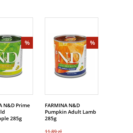
%
%
A N&D Prime
FARMINA N&D
ld
Pumpkin Adult Lamb
ple 285g
285g
11,89 zł