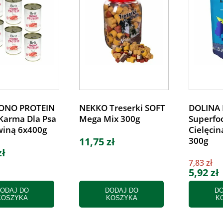
ONO PROTEIN
NEKKO Treserki SOFT
DOLINA 
Karma Dla Psa
Mega Mix 300g
Superfo
winą 6x400g
Cielęcin
11,75 zł
300g
zł
7,83 zł
5,92 zł
ODAJ DO
DODAJ DO
DO
KOSZYKA
KOSZYKA
K