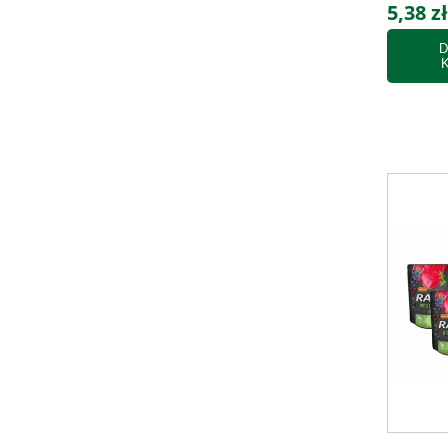
5,38 zł
D