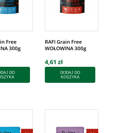
in Free
RAFI Grain Free
INA 300g
WOŁOWINA 300g
4,61 zł
DAJ DO
DODAJ DO
OSZYKA
KOSZYKA