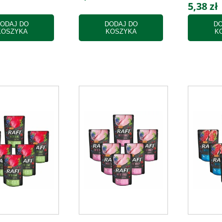
5,38 zł
ODAJ DO
DODAJ DO
DO
KOSZYKA
KOSZYKA
K