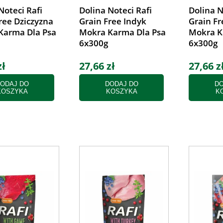
Noteci Rafi
Dolina Noteci Rafi
Dolina N
ree Dziczyzna
Grain Free Indyk
Grain Fr
Karma Dla Psa
Mokra Karma Dla Psa
Mokra K
6x300g
6x300g
zł
27,66 zł
27,66 z
ODAJ DO
DODAJ DO
DO
KOSZYKA
KOSZYKA
K