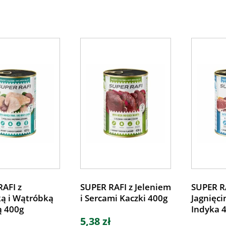
AFI z
SUPER RAFI z Jeleniem
SUPER R
ką i Wątróbką
i Sercami Kaczki 400g
Jagnięci
 400g
Indyka 
5,38 zł