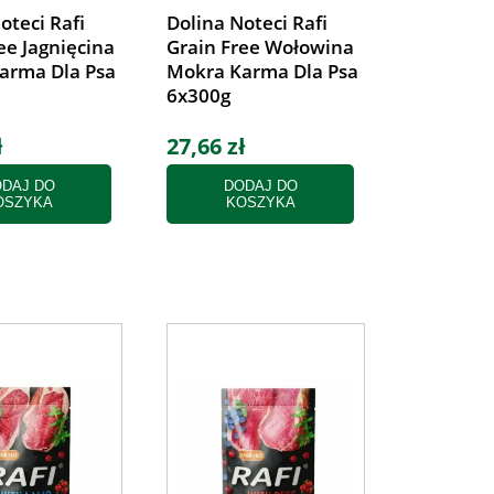
oteci Rafi
Dolina Noteci Rafi
ee Jagnięcina
Grain Free Wołowina
arma Dla Psa
Mokra Karma Dla Psa
6x300g
ł
27,66 zł
DAJ DO
DODAJ DO
OSZYKA
KOSZYKA