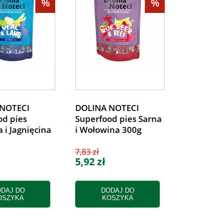
%
%
NOTECI
DOLINA NOTECI
od pies
Superfood pies Sarna
a i Jagnięcina
i Wołowina 300g
7,83 zł
5,92 zł
DAJ DO
DODAJ DO
OSZYKA
KOSZYKA