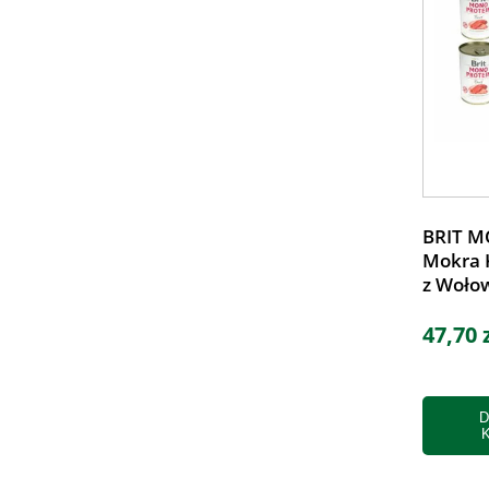
BRIT M
Mokra 
z Woło
47,70 
D