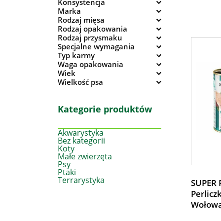
Konsystencja
Marka
Rodzaj mięsa
Rodzaj opakowania
Rodzaj przysmaku
Specjalne wymagania
Typ karmy
Waga opakowania
Wiek
Wielkość psa
Kategorie produktów
Akwarystyka
Bez kategorii
Koty
Małe zwierzęta
Psy
Ptaki
Terrarystyka
SUPER R
Perlicz
Wołową