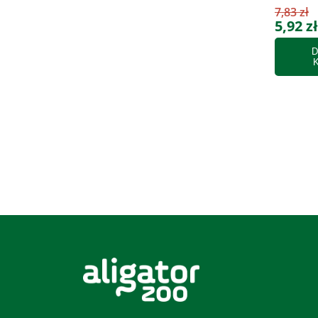
7,83 zł
5,92 zł
D