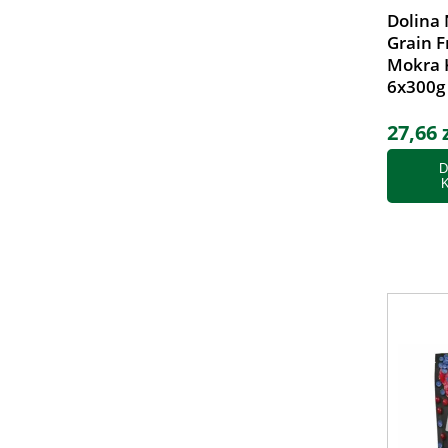
Dolina 
Grain F
Mokra 
6x300g
27,66 
D