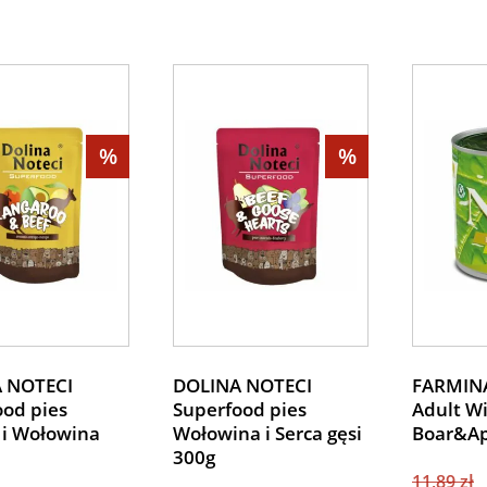
%
%
 NOTECI
DOLINA NOTECI
FARMIN
ood pies
Superfood pies
Adult Wi
 i Wołowina
Wołowina i Serca gęsi
Boar&Ap
300g
11,89 zł