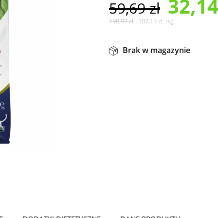
32,1
59,69
zł
198,97
zł
107,13
zł
/
kg
Brak w magazynie