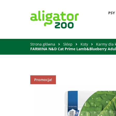
PSY
Strona główna
Sklep
Koty
Karmy dla 
FARMINA N&D Cat Prime Lamb&Blueberry Adul
Promocja!