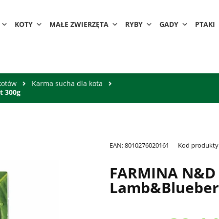
KOTY
MAŁE ZWIERZĘTA
RYBY
GADY
PTAKI
kotów
Karma sucha dla kota
t 300g
EAN:
8010276020161
Kod produkty
FARMINA N&D 
Lamb&Blueberr