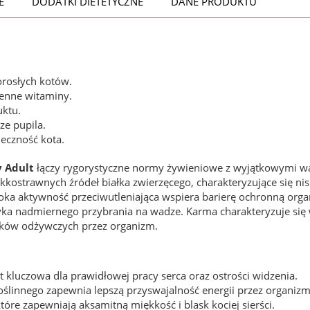
E
DODATKI DIETETYCZNE
DANE PRODUKTU
rosłych kotów.
cenne witaminy.
uktu.
ze pupila.
eczność kota.
 Adult
łączy rygorystyczne normy żywieniowe z wyjątkowymi wa
lekkostrawnych źródeł białka zwierzęcego, charakteryzujące się n
oka aktywność przeciwutleniająca wspiera barierę ochronną organ
zyka nadmiernego przybrania na wadze. Karma charakteryzuje się
ników odżywczych przez organizm.
t kluczowa dla prawidłowej pracy serca oraz ostrości widzenia.
roślinnego zapewnia lepszą przyswajalność energii przez organi
tóre zapewniają aksamitną miękkość i blask kociej sierści.