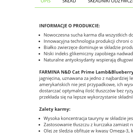
OPIS
SKŁAD
SKŁADNIKI ODŻYWCZ
INFORMACJE O PRODUKCIE:
Nowoczesna sucha karma dla wszystkich do
Innowacyjna technologia produkcji chroni 
Białko zwierzęce dominuje w składzie prod
Niski indeks glikemiczny zapobiega nadwad
Naturalne antyoksydanty wspierają długowi
FARMINA N&D Cat Prime Lamb&Blueberry
jagnięcina, uznawana za jedno z najbardziej 
amerykańskich nie jest przypadkowe, ich wys
dostarczać optymalną ilość tłuszczów bez ry
przekłada się na lepsze wykorzystanie skład
Zalety karmy:
Wysoka koncentracja tauryny w składzie jes
Zastosowanie tłuszczu z kurczaka zamiast 
Olej ze śledzia obfituje w kwasy Omega-3, k