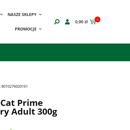
NASZE SKLEPY
0
0,00
zł
PROMOCJE
:
8010276020161
Cat Prime
y Adult 300g