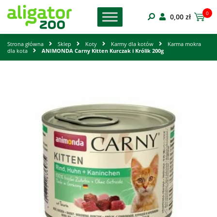
0
0,00
zł
Strona główna
Sklep
Koty
Karmy dla kotów
Karma mokra
dla kota
ANIMONDA Carny Kitten Kurczak i Królik 200g