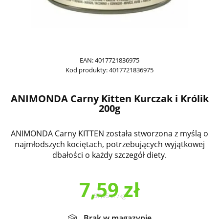
EAN:
4017721836975
Kod produkty:
4017721836975
ANIMONDA Carny Kitten Kurczak i Królik
200g
ANIMONDA Carny KITTEN została stworzona z myślą o
najmłodszych kociętach, potrzebujących wyjątkowej
dbałości o każdy szczegół diety.
7,59
zł
37,95
zł
/
kg
Brak w magazynie