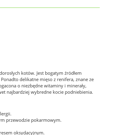
 dorosłych kotów. Jest bogatym źródłem
Ponadto delikatne mięso z renifera, znane ze
ogacona o niezbędne witaminy i minerały,
wet najbardziej wybredne kocie podniebienia.
ergii.
żliwym przewodzie pokarmowym.
tresem oksydacyjnym.