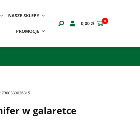
NASZE SKLEPY
0
0,00
zł
PROMOCJE
:
7300330036315
ifer w galaretce