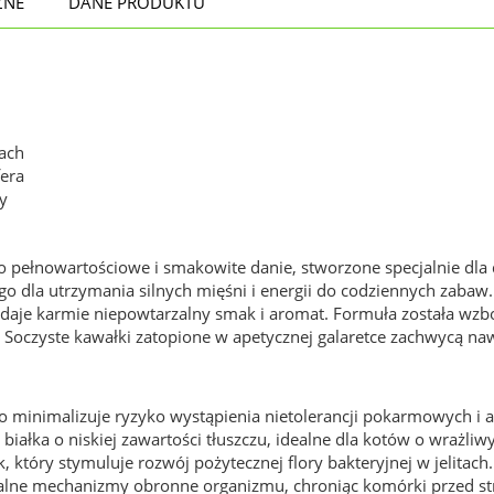
ZNE
DANE PRODUKTU
kach
fera
y
o pełnowartościowe i smakowite danie, stworzone specjalnie dla
o dla utrzymania silnych mięśni i energii do codziennych zabaw. 
daje karmie niepowtarzalny smak i aromat. Formuła została wzb
. Soczyste kawałki zatopione w apetycznej galaretce zachwycą na
o minimalizuje ryzyko wystąpienia nietolerancji pokarmowych i al
 białka o niskiej zawartości tłuszczu, idealne dla kotów o wra
k, który stymuluje rozwój pożytecznej flory bakteryjnej w jelitach.
ralne mechanizmy obronne organizmu, chroniąc komórki przed s