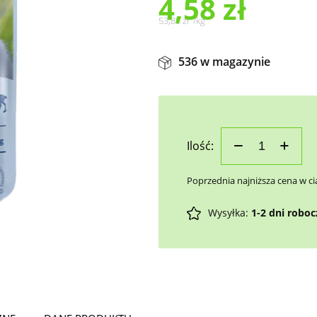
4,58
zł
53,88
zł
/
kg
536 w magazynie
Ilość:
Poprzednia najniższa cena w ci
Wysyłka:
1-2 dni robo