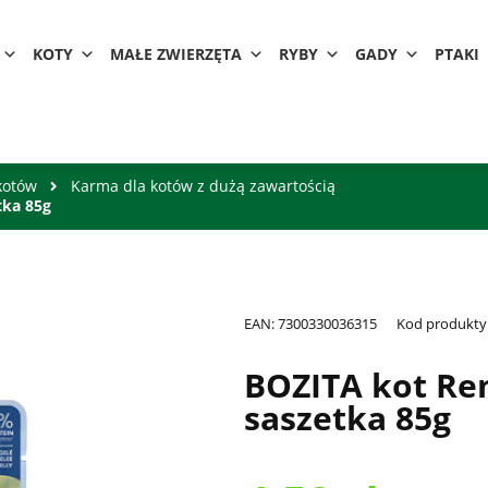
KOTY
MAŁE ZWIERZĘTA
RYBY
GADY
PTAKI
kotów
Karma dla kotów z dużą zawartością
tka 85g
EAN:
7300330036315
Kod produkty
BOZITA kot Ren
saszetka 85g