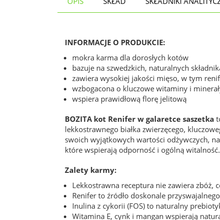
OPIS
SKŁAD
SKŁADNIKI ANALITYC
INFORMACJE O PRODUKCIE:
mokra karma dla dorosłych kotów
bazuje na szwedzkich, naturalnych składni
zawiera wysokiej jakości mięso, w tym reni
wzbogacona o kluczowe witaminy i minerał
wspiera prawidłową florę jelitową
BOZITA kot Renifer w galaretce saszetka
t
lekkostrawnego białka zwierzęcego, kluczoweg
swoich wyjątkowych wartości odżywczych, na
które wspierają odporność i ogólną witalność
Zalety karmy:
Lekkostrawna receptura nie zawiera zbóż, c
Renifer to źródło doskonale przyswajalnego
Inulina z cykorii (FOS) to naturalny prebioty
Witamina E, cynk i mangan wspierają natu