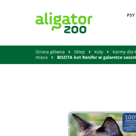
PSY
Strona główna
Sklep
Koty
Karmy dla 
mięsa
BOZITA kot Renifer w galaretce sasze