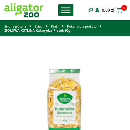
0
0,00
zł
Strona główna
Sklep
Ptaki
Pokarm dla ptaków
ZIOŁOWA KOTLINA Kukurydza Płatek 90g