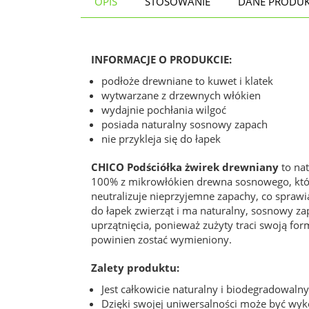
OPIS
STOSOWANIE
DANE PRODU
INFORMACJE O PRODUKCIE:
podłoże drewniane to kuwet i klatek
wytwarzane z drzewnych włókien
wydajnie pochłania wilgoć
posiada naturalny sosnowy zapach
nie przykleja się do łapek
CHICO Podściółka żwirek drewniany
to nat
100% z mikrowłókien drewna sosnowego, które
neutralizuje nieprzyjemne zapachy, co sprawia
do łapek zwierząt i ma naturalny, sosnowy za
uprzątnięcia, ponieważ zużyty traci swoją fo
powinien zostać wymieniony.
Zalety produktu:
Jest całkowicie naturalny i biodegradowaln
Dzięki swojej uniwersalności może być wyk