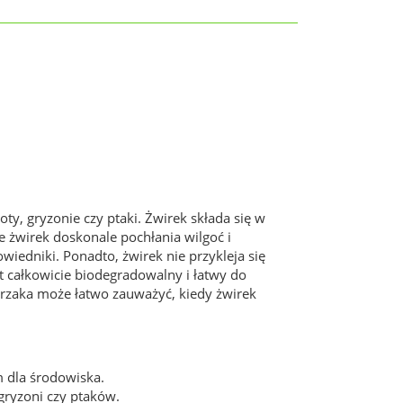
ty, gryzonie czy ptaki. Żwirek składa się w
żwirek doskonale pochłania wilgoć i
wiedniki. Ponadto, żwirek nie przykleja się
t całkowicie biodegradowalny i łatwy do
ierzaka może łatwo zauważyć, kiedy żwirek
m dla środowiska.
gryzoni czy ptaków.