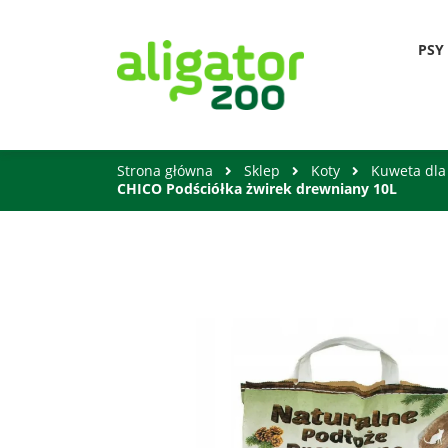
PSY
Strona główna
Sklep
Koty
Kuweta dla
CHICO Podściółka żwirek drewniany 10L