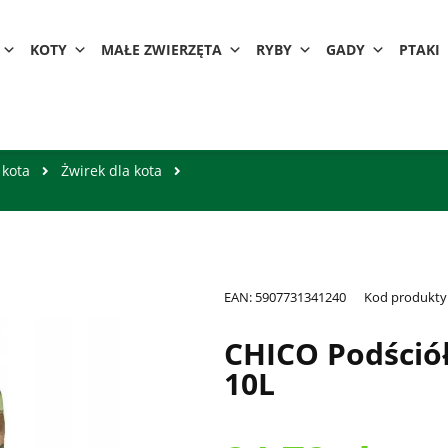
KOTY
MAŁE ZWIERZĘTA
RYBY
GADY
PTAKI
 kota
Żwirek dla kota
EAN:
5907731341240
Kod produkty
CHICO Podśció
10L