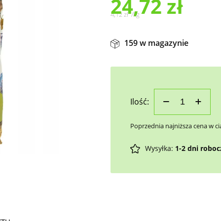
24,72
zł
4,12
zł
/
kg
159 w magazynie
Ilość:
Poprzednia najniższa cena w ci
Wysyłka:
1-2 dni robo