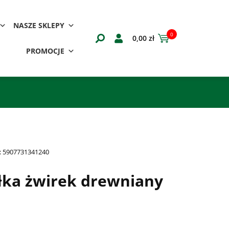
NASZE SKLEPY
0
0,00
zł
PROMOCJE
:
5907731341240
łka żwirek drewniany