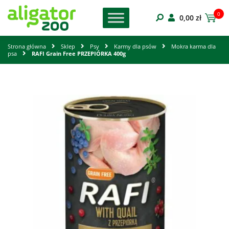
0
0,00
zł
Strona główna
Sklep
Psy
Karmy dla psów
Mokra karma dla
psa
RAFI Grain Free PRZEPIÓRKA 400g