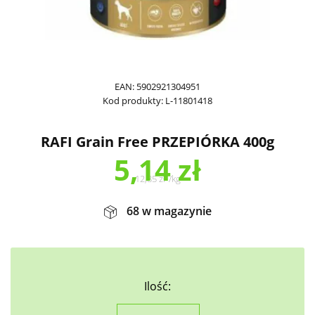
EAN:
5902921304951
Kod produkty:
L-11801418
RAFI Grain Free PRZEPIÓRKA 400g
5,14
zł
12,85
zł
/
kg
68 w magazynie
Ilość: