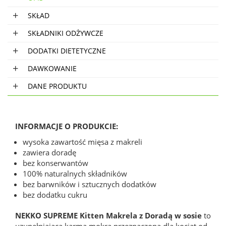
SKŁAD
SKŁADNIKI ODŻYWCZE
DODATKI DIETETYCZNE
DAWKOWANIE
DANE PRODUKTU
INFORMACJE O PRODUKCIE:
wysoka zawartość mięsa z makreli
zawiera doradę
bez konserwantów
100% naturalnych składników
bez barwników i sztucznych dodatków
bez dodatku cukru
NEKKO SUPREME Kitten Makrela z Doradą w sosie
to
uzupełniająca karma mokra przeznaczona dla kociąt od