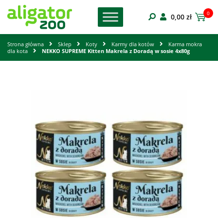
0
0,00
zł
Strona główna
Sklep
Koty
Karmy dla kotów
Karma mokra
dla kota
NEKKO SUPREME Kitten Makrela z Doradą w sosie 4x80g