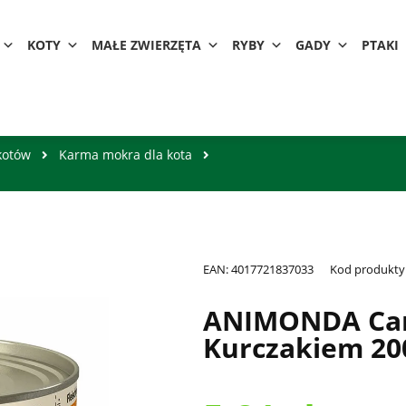
KOTY
MAŁE ZWIERZĘTA
RYBY
GADY
PTAKI
kotów
Karma mokra dla kota
EAN:
4017721837033
Kod produkty
ANIMONDA Car
Kurczakiem 20