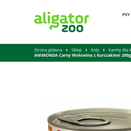
PSY
Strona główna
Sklep
Koty
Karmy dla 
ANIMONDA Carny Wołowina z Kurczakiem 200g