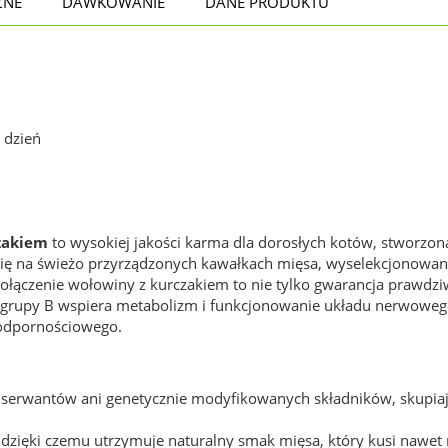
ZNE
DAWKOWANIE
DANE PRODUKTU
 dzień
zakiem
to wysokiej jakości karma dla dorosłych kotów, stworzo
 się na świeżo przyrządzonych kawałkach mięsa, wyselekcjonowan
ołączenie wołowiny z kurczakiem to nie tylko gwarancja prawdziw
grupy B wspiera metabolizm i funkcjonowanie układu nerwowego,
 odpornościowego.
nserwantów ani genetycznie modyfikowanych składników, skupiają
 dzięki czemu utrzymuje naturalny smak mięsa, który kusi nawet