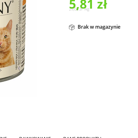
5,81
zł
29,05
zł
/
kg
Brak w magazynie