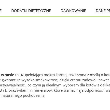
E
DODATKI DIETETYCZNE
DAWKOWANIE
DANE P
w sosie
to
uzupełniająca mokra karma, stworzona z myślą o kota
e gwarantuje wysoką smakowitość, dzięki czemu zadowoli nawet 
j przyswajalności, co czyni ją idealnym wyborem dla kotów z de
B i D oraz witamin i minerałów, które wzmacniają odporność i w
 naturalnego pochodzenia.