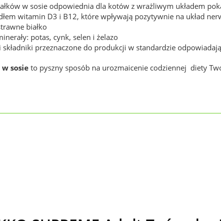
awałków w sosie odpowiednia dla kotów z wrażliwym układem 
ódłem witamin D3 i B12, które wpływają pozytywnie na układ ne
trawne białko
nerały: potas, cynk, selen i żelazo
li składniki przeznaczone do produkcji w standardzie odpowiad
 w sosie
to pyszny sposób na urozmaicenie codziennej diety Two