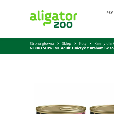
PSY
Strona główna
Sklep
Koty
Karmy dla 
NEKKO SUPREME Adult Tuńczyk z Krabami w so