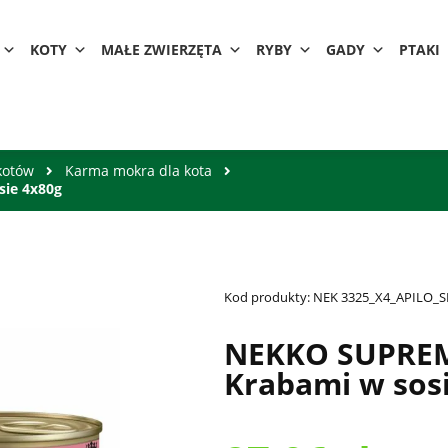
KOTY
MAŁE ZWIERZĘTA
RYBY
GADY
PTAKI
kotów
Karma mokra dla kota
sie 4x80g
Kod produkty:
NEK 3325_X4_APILO_S
NEKKO SUPREME
Krabami w sos