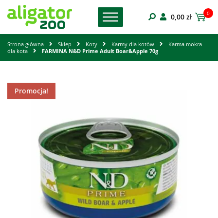
0
0,00
zł
Strona główna
Sklep
Koty
Karmy dla kotów
Karma mokra
dla kota
FARMINA N&D Prime Adult Boar&Apple 70g
Promocja!