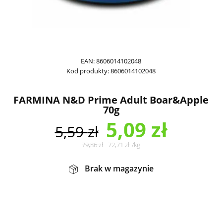
EAN:
8606014102048
Kod produkty:
8606014102048
FARMINA N&D Prime Adult Boar&Apple
70g
5,09
zł
5,59
zł
79,86
zł
72,71
zł
/
kg
Brak w magazynie