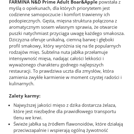
FARMINA N&D Prime Adult Boar&Apple
powstała z
myślą o opiekunach, dla których priorytetem jest
codzienne samopoczucie i komfort trawienny ich
podopiecznych. Gęsta, mięsna struktura połączona z
aromatycznym sosem własnym sprawia, że otwarcie
puszki natychmiast przyciąga uwagę każdego smakosza.
Dziczyzna oferuje unikalną, ciemną barwę i głęboki
profil smakowy, który wyróżnia się na tle popularnych
rodzajów mięs. Subtelna nuta jabłka przełamuje
intensywność mięsa, nadając całości lekkości i
wyważonego charakteru godnego najlepszych
restauracji. To prawdziwa uczta dla zmysłów, która
zamienia zwykłe karmienie w moment czystej radości i
kulinarnych.
Zalety karmy:
Najwyższej jakości mięso z dzika dostarcza żelaza,
które jest niezbędne dla prawidłowego transportu
tlenu we krwi.
Świeże jabłka są źródłem flawonoidów, które działają
przeciwzapalnie i wspierają ogólną żywotność