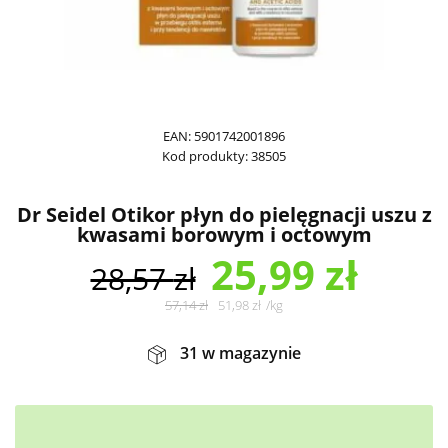
EAN:
5901742001896
Kod produkty:
38505
Dr Seidel Otikor płyn do pielęgnacji uszu z
kwasami borowym i octowym
25,99
zł
28,57
zł
57,14
zł
51,98
zł
/
kg
31 w magazynie