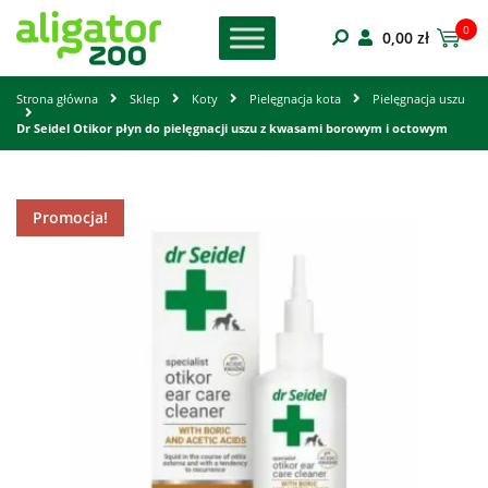
0
0,00
zł
Strona główna
Sklep
Koty
Pielęgnacja kota
Pielęgnacja uszu
Dr Seidel Otikor płyn do pielęgnacji uszu z kwasami borowym i octowym
Promocja!