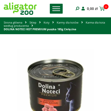
0
0,00
zł
Strona główna
Sklep
Koty
Karmy dla kotów
Karma dla kota
według producenta
DOLINA NOTECI KOT PREMIIUM puszka 185g Cielęcina