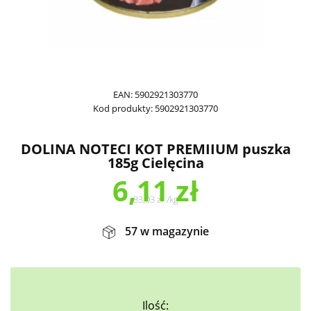
EAN:
5902921303770
Kod produkty:
5902921303770
DOLINA NOTECI KOT PREMIIUM puszka
185g Cielęcina
6,11
zł
33,03
zł
/
kg
57 w magazynie
Ilość: