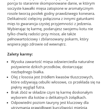
porcja to starannie skomponowane danie, w którym
soczyste kawałki mięsa zatopione w aromatycznym
rosole tworzą posiłek godny prawdziwego konesera.
Delikatność cielęciny połączona z innymi gatunkami
mięs to gwarancja czystej przyjemności z jedzenia.
Wybierając tę karmę, podarujesz swojemu kotu nie
tylko chwilę radości przy misce, ale także
pełnowartościowy i zbilansowany pokarm, który
wspiera jego zdrowie od wewnątrz.
Zalety karmy:
Wysoka zawartość mięsa odzwierciedla naturalne
pożywienie dzikich przodków, dostarczając
niezbędnego białka.
Olej z łososia jest źródłem kwasów tłuszczowych,
które odżywiają cebulki włosowe, co przekłada się na
piękny wygląd futra.
Brak zbóż w składzie czyni tę karmę doskonałym
wyborem dla kotów o delikatnych żołądkach.
Odpowiedni poziom tauryny jest kluczowy dla
utrzymania prawidłowej kurczliwości mięśnia