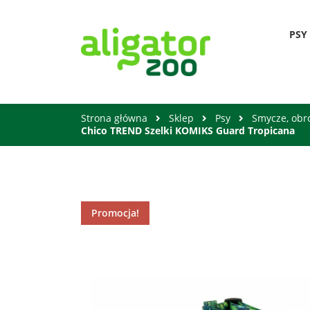
PSY
Strona główna
Sklep
Psy
Smycze, obro
Chico TREND Szelki KOMIKS Guard Tropicana
Promocja!