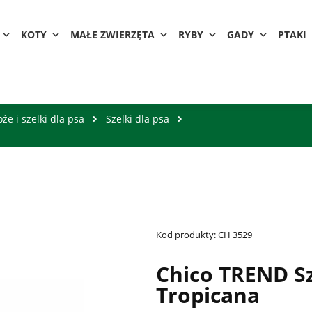
KOTY
MAŁE ZWIERZĘTA
RYBY
GADY
PTAKI
że i szelki dla psa
Szelki dla psa
Kod produkty:
CH 3529
Chico TREND S
Tropicana