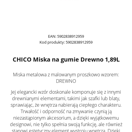
EAN:
5902838912959
Kod produkty:
5902838912959
CHICO Miska na gumie Drewno 1,89L
Miska metalowa z malowanym proszkowo wzorem:
DREWNO
Jej elegancki wzór doskonale komponuje się z innymi
drewnianymi elementami, takimi jak szafki lub blaty,
sprawiając, że wnętrza nabierają ciepłego charakteru.
Trwałość i odporność na zmywanie czynią ją
niezastąpionym akcesorium, a dzięki wyjątkowemu
designowi, nie tylko spełnia swoją funkcję, ale również
stanowi estetyczny element wystroju wnętrza. Dzięki