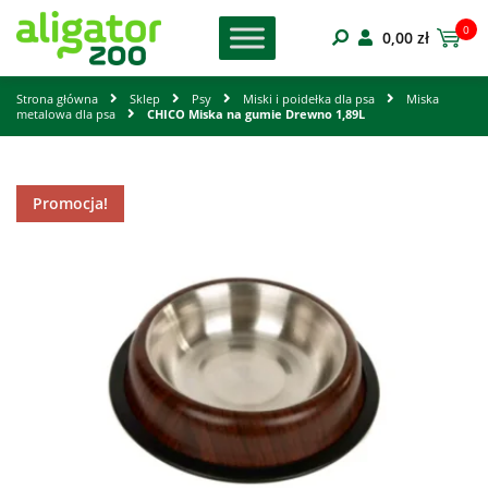
0
0,00
zł
Strona główna
Sklep
Psy
Miski i poidełka dla psa
Miska
metalowa dla psa
CHICO Miska na gumie Drewno 1,89L
Promocja!