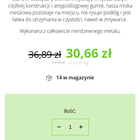
ciężkiej konstrukcji i antypoślizgowej gumie, nasza miska
metalowa pozostaje na miejscu, nie rysuje podłóg i jest
łatwa do utrzymania w czystości, nawet w zmywarce.
Wykonana z całkowicie nierdzewnego metalu.
30,66
zł
36,89
zł
73,78
zł
61,32
zł
/
kg
14 w magazynie
Ilość: