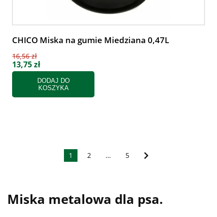
CHICO Miska na gumie Miedziana 0,47L
16,56 zł
13,75 zł
DODAJ DO
KOSZYKA
1
2
…
5
Miska metalowa dla psa.