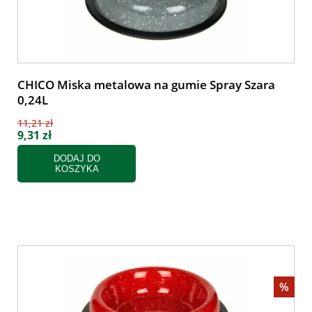
CHICO Miska metalowa na gumie Spray Szara
0,24L
11,21 zł
9,31 zł
DODAJ DO
KOSZYKA
%