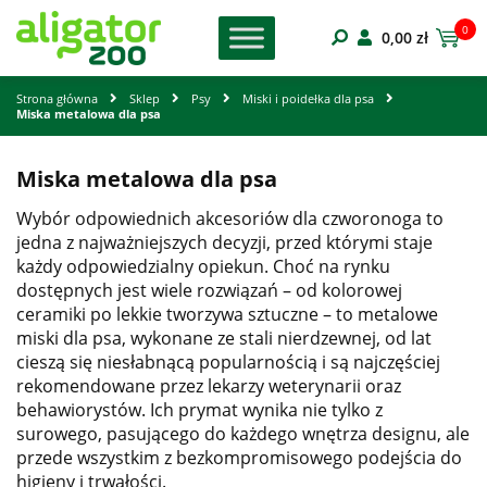
0
0,00
zł
Strona główna
Sklep
Psy
Miski i poidełka dla psa
Miska metalowa dla psa
Miska metalowa dla psa
Wybór odpowiednich akcesoriów dla czworonoga to
jedna z najważniejszych decyzji, przed którymi staje
każdy odpowiedzialny opiekun. Choć na rynku
dostępnych jest wiele rozwiązań – od kolorowej
ceramiki po lekkie tworzywa sztuczne – to metalowe
miski dla psa, wykonane ze stali nierdzewnej, od lat
cieszą się niesłabnącą popularnością i są najczęściej
rekomendowane przez lekarzy weterynarii oraz
behawiorystów. Ich prymat wynika nie tylko z
surowego, pasującego do każdego wnętrza designu, ale
przede wszystkim z bezkompromisowego podejścia do
higieny i trwałości.