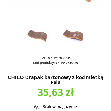
EAN:
5901947638835
Kod produkty:
5901947638835
CHICO Drapak kartonowy z kocimiętką
Fala
35,63
zł
35,63
zł
/
kg
Brak w magazynie