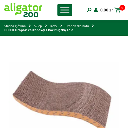
0
0,00
zł
Strona główna
Sklep
Koty
Drapak dla kota
CHICO Drapak kartonowy z kocimiętką Fala