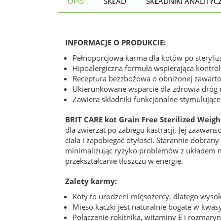
OPIS
SKŁAD
SKŁADNIKI ANALITYC
INFORMACJE O PRODUKCIE:
Pełnoporcjowa karma dla kotów po steryliza
Hipoalergiczna formuła wspierająca kontrol
Receptura bezzbożowa o obniżonej zawartoś
Ukierunkowane wsparcie dla zdrowia dróg
Zawiera składniki funkcjonalne stymulując
BRIT CARE kot Grain Free Sterilized Weigh
dla zwierząt po zabiegu kastracji. Jej zaawa
ciała i zapobiegać otyłości. Starannie dob
minimalizując ryzyko problemów z układem 
przekształcanie tłuszczu w energię.
Zalety karmy:
Koty to urodzeni mięsożercy, dlatego wysok
Mięso kaczki jest naturalnie bogate w kwas
Połączenie rokitnika, witaminy E i rozmar