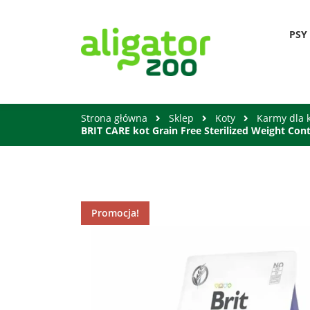
PSY
Strona główna
Sklep
Koty
Karmy dla 
BRIT CARE kot Grain Free Sterilized Weight Cont
Promocja!