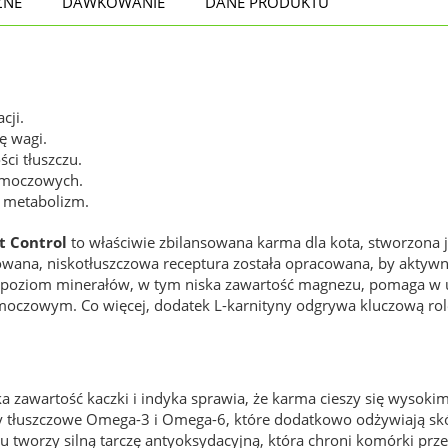
ZNE
DAWKOWANIE
DANE PRODUKTU
cji.
ę wagi.
ci tłuszczu.
 moczowych.
e metabolizm.
t Control
to właściwie zbilansowana karma dla kota, stworzona
nsowana, niskotłuszczowa receptura została opracowana, by akty
rany poziom minerałów, w tym niska zawartość magnezu, pomaga 
moczowym. Co więcej, dodatek L-karnityny odgrywa kluczową ro
a zawartość kaczki i indyka sprawia, że karma cieszy się wysoki
y tłuszczowe Omega-3 i Omega-6, które dodatkowo odżywiają skórę
ynu tworzy silną tarczę antyoksydacyjną, która chroni komórki 