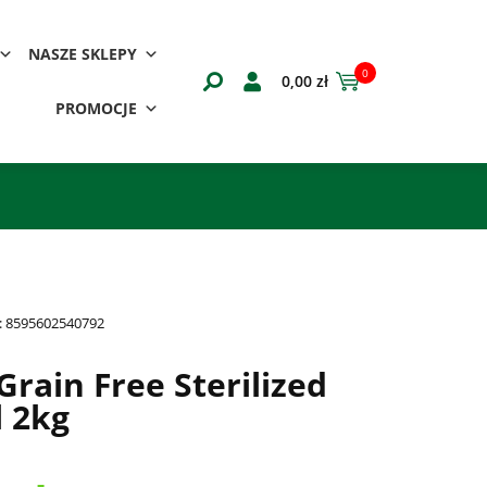
NASZE SKLEPY
0
0,00
zł
PROMOCJE
:
8595602540792
Grain Free Sterilized
 2kg