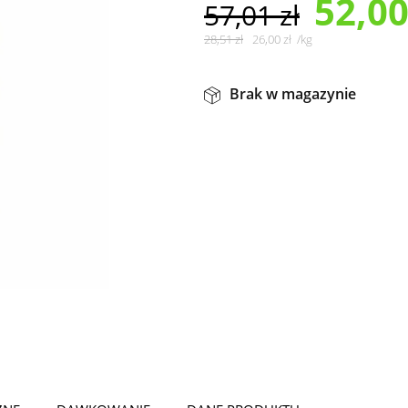
52,0
57,01
zł
28,51
zł
26,00
zł
/
kg
Brak w magazynie