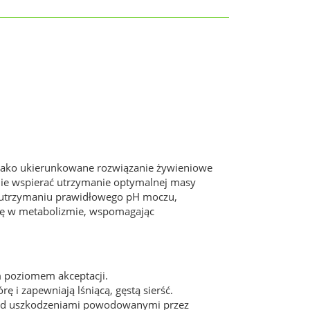
 jako ukierunkowane rozwiązanie żywieniowe
wnie wspierać utrzymanie optymalnej masy
w utrzymaniu prawidłowego pH moczu,
lę w metabolizmie, wspomagając
m poziomem akceptacji.
 i zapewniają lśniącą, gęstą sierść.
przed uszkodzeniami powodowanymi przez