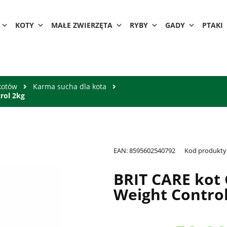
KOTY
MAŁE ZWIERZĘTA
RYBY
GADY
PTAKI
kotów
Karma sucha dla kota
rol 2kg
EAN:
8595602540792
Kod produkty
BRIT CARE kot 
Weight Control