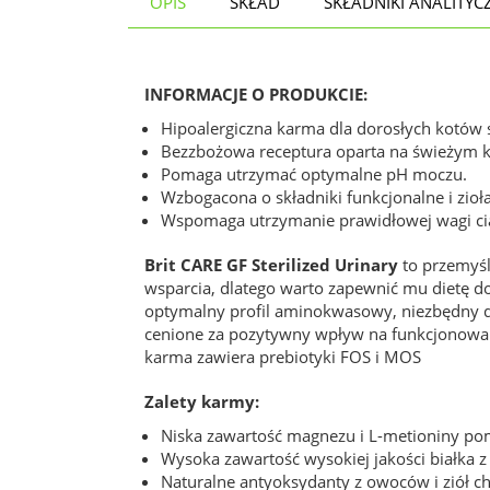
OPIS
SKŁAD
SKŁADNIKI ANALITYC
INFORMACJE O PRODUKCIE:
Hipoalergiczna karma dla dorosłych kotów 
Bezzbożowa receptura oparta na świeżym k
Pomaga utrzymać optymalne pH moczu.
Wzbogacona o składniki funkcjonalne i zioła
Wspomaga utrzymanie prawidłowej wagi cia
Brit CARE GF Sterilized Urinary
to przemyśl
wsparcia, dlatego warto zapewnić mu dietę d
optymalny profil aminokwasowy, niezbędny dl
cenione za pozytywny wpływ na funkcjonowani
karma zawiera prebiotyki FOS i MOS
Zalety karmy:
Niska zawartość magnezu i L-metioniny po
Wysoka zawartość wysokiej jakości białka 
Naturalne antyoksydanty z owoców i ziół 