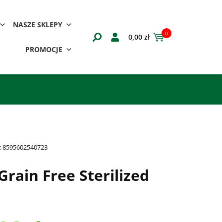
NASZE SKLEPY
0
0,00
zł
PROMOCJE
:
8595602540723
Grain Free Sterilized