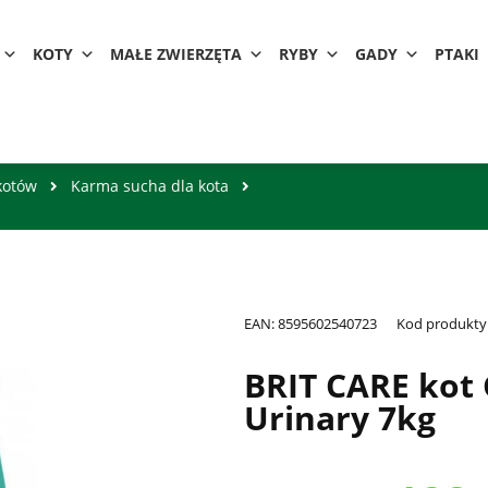
KOTY
MAŁE ZWIERZĘTA
RYBY
GADY
PTAKI
kotów
Karma sucha dla kota
EAN:
8595602540723
Kod produkty
BRIT CARE kot 
Urinary 7kg