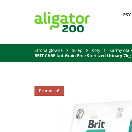
PSY
Strona główna
Sklep
Koty
Karmy dla 
BRIT CARE kot Grain Free Sterilized Urinary 7kg
Promocja!