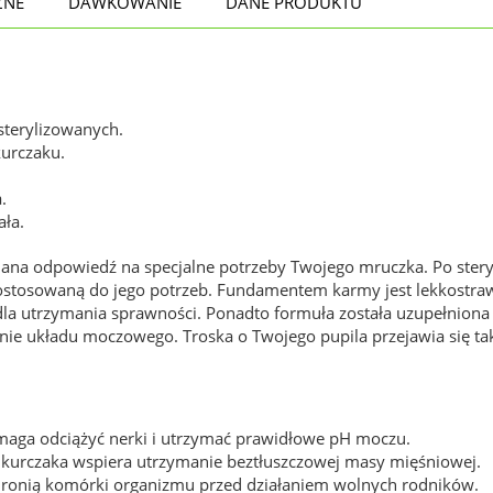
ZNE
DAWKOWANIE
DANE PRODUKTU
sterylizowanych.
urczaku.
.
ła.
ana odpowiedź na specjalne potrzeby Twojego mruczka. Po stery
ostosowaną do jego potrzeb. Fundamentem karmy jest lekkostraw
a utrzymania sprawności. Ponadto formuła została uzupełniona o 
e układu moczowego. Troska o Twojego pupila przejawia się takż
maga odciążyć nerki i utrzymać prawidłowe pH moczu.
z kurczaka wspiera utrzymanie beztłuszczowej masy mięśniowej.
chronią komórki organizmu przed działaniem wolnych rodników.