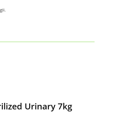
ii.
lized Urinary 7kg