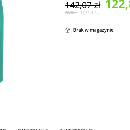
122
142,07
zł
20,30
zł
17,55
zł
/
kg
Brak w magazynie