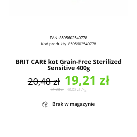
EAN:
8595602540778
Kod produkty:
8595602540778
BRIT CARE kot Grain-Free Sterilized
Sensitive 400g
19,21
zł
20,48
zł
51,20
zł
48,03
zł
/
kg
Brak w magazynie