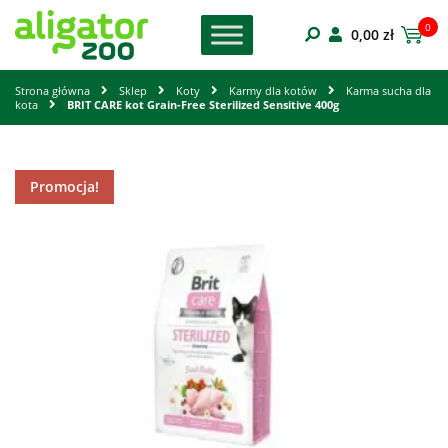
0
0,00
zł
Strona główna
Sklep
Koty
Karmy dla kotów
Karma sucha dla
kota
BRIT CARE kot Grain-Free Sterilized Sensitive 400g
Promocja!