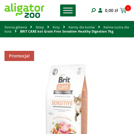
0
0,00
zł
Strona główna
Sklep
Koty
Karmy dla kotów
Karma sucha dla
kota
BRIT CARE kot Grain Free Sensitive Healthy Digestion 7kg
Promocja!