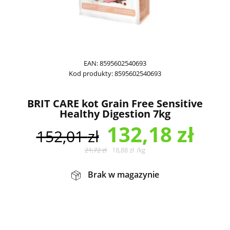
EAN:
8595602540693
Kod produkty:
8595602540693
BRIT CARE kot Grain Free Sensitive
Healthy Digestion 7kg
132,18
zł
152,01
zł
21,72
zł
18,88
zł
/
kg
Brak w magazynie