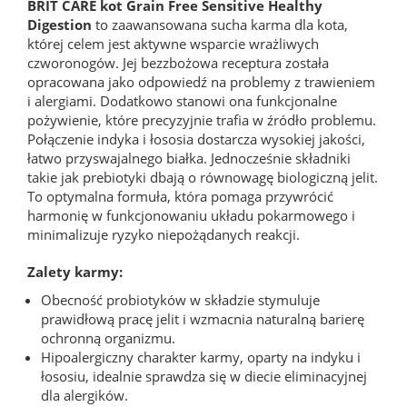
BRIT CARE kot Grain Free Sensitive Healthy
Digestion
to zaawansowana sucha karma dla kota,
której celem jest aktywne wsparcie wrażliwych
czworonogów. Jej bezzbożowa receptura została
opracowana jako odpowiedź na problemy z trawieniem
i alergiami. Dodatkowo stanowi ona funkcjonalne
pożywienie, które precyzyjnie trafia w źródło problemu.
Połączenie indyka i łososia dostarcza wysokiej jakości,
łatwo przyswajalnego białka. Jednocześnie składniki
takie jak prebiotyki dbają o równowagę biologiczną jelit.
To optymalna formuła, która pomaga przywrócić
harmonię w funkcjonowaniu układu pokarmowego i
minimalizuje ryzyko niepożądanych reakcji.
Zalety karmy:
Obecność probiotyków w składzie stymuluje
prawidłową pracę jelit i wzmacnia naturalną barierę
ochronną organizmu.
Hipoalergiczny charakter karmy, oparty na indyku i
łososiu, idealnie sprawdza się w diecie eliminacyjnej
dla alergików.