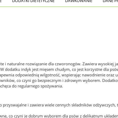
E
DODATKI DIETETYCZNE
DAWKOWANIE
DANE P
e i naturalne rozwiązanie dla czworonogów. Zawiera wysokiej jak
 W dodatku indyk jest mięsem chudym, co jest korzystne dla psó
zapewnia odpowiednią wilgotność, wspierając nawodnienie oraz uł
arwników, co czyni go bezpiecznym i zdrowym wyborem. Dodatk
zachęca do regularnego spożywania.
wo przyswajalne i zawiera wiele cennych składników odżywczych, tak
rawne, co czyni je dobrym wyborem dla psów z delikatnym ukł