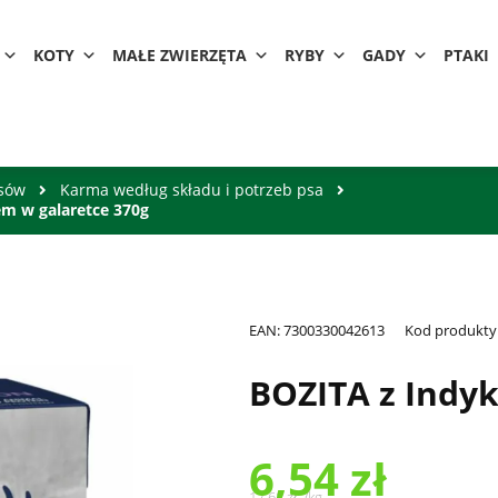
KOTY
MAŁE ZWIERZĘTA
RYBY
GADY
PTAKI
psów
Karma według składu i potrzeb psa
em w galaretce 370g
EAN:
7300330042613
Kod produkty
BOZITA z Indyk
6,54
zł
17,68
zł
/
kg