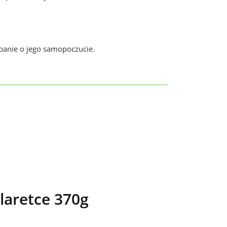
.
banie o jego samopoczucie.
laretce 370g