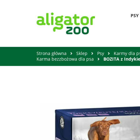
PSY
Strona główna
Sklep
Psy
Karmy dla 
Karma bezzbożowa dla psa
BOZITA z Indyki