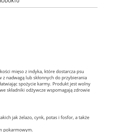
RODUKTU
ości mięso z indyka, które dostarcza psu
w z nadwagą lub skłonnych do przybierania
atwiając spożycie karmy. Produkt jest wolny
owe składniki odżywcze wspomagają zdrowie
ich jak żelazo, cynk, potas i fosfor, a także
adem pokarmowym.