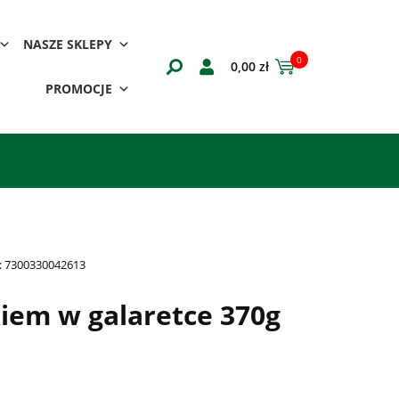
NASZE SKLEPY
0
0,00
zł
PROMOCJE
:
7300330042613
iem w galaretce 370g