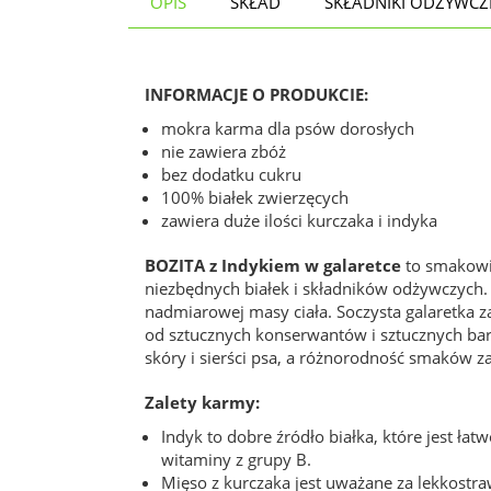
OPIS
SKŁAD
SKŁADNIKI ODŻYWCZ
INFORMACJE O PRODUKCIE:
mokra karma dla psów dorosłych
nie zawiera zbóż
bez dodatku cukru
100% białek zwierzęcych
zawiera duże ilości kurczaka i indyka
BOZITA z Indykiem w galaretce
to smakowit
niezbędnych białek i składników odżywczych.
nadmiarowej masy ciała. Soczysta galaretka 
od sztucznych konserwantów i sztucznych b
skóry i sierści psa, a różnorodność smaków 
Zalety karmy:
Indyk to dobre źródło białka, które jest łat
witaminy z grupy B.
Mięso z kurczaka jest uważane za lekkost