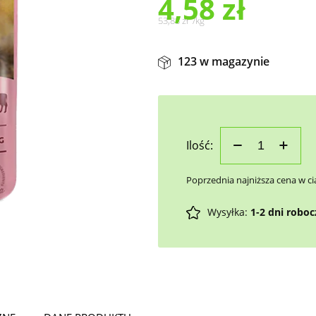
4,58
zł
53,88
zł
/
kg
123 w magazynie
Ilość:
Poprzednia najniższa cena w ci
Wysyłka:
1-2 dni robo