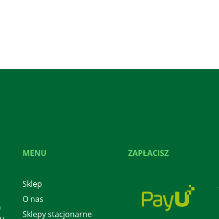
MENU
ZAPŁACISZ
Sklep
O nas
h
Sklepy stacjonarne
 u