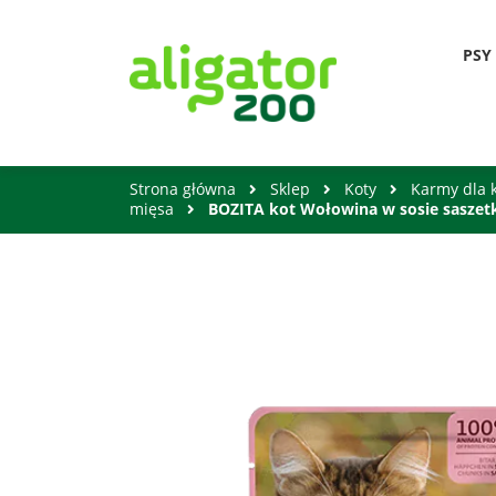
PSY
Strona główna
Sklep
Koty
Karmy dla 
mięsa
BOZITA kot Wołowina w sosie saszet