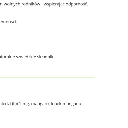
em wolnych rodników i wspierając odporność.
jemności.
turalne szwedzkie składniki.
iedzi (II)) 1 mg, mangan (tlenek manganu