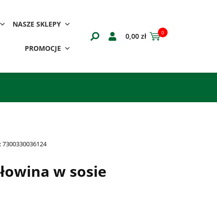
NASZE SKLEPY
0
0,00
zł
PROMOCJE
:
7300330036124
łowina w sosie