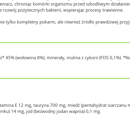
tleniacz, chroniąc komórki organizmu przed szkodliwym działani
 rozwój pożytecznych bakterii, wspierając procesy trawienne.
nie tylko kompletny pokarm, ale również źródło prawdziwej przy
 45% (wołowina 8%), minerały, inulina z cykorii (FOS 0,1%). *Na
tamina E 12 mg, tauryna 700 mg, miedź (pentahydrat siarczanu m
u cynku) 14 mg, jod (bezwodny jodan wapnia) 0,1 mg.