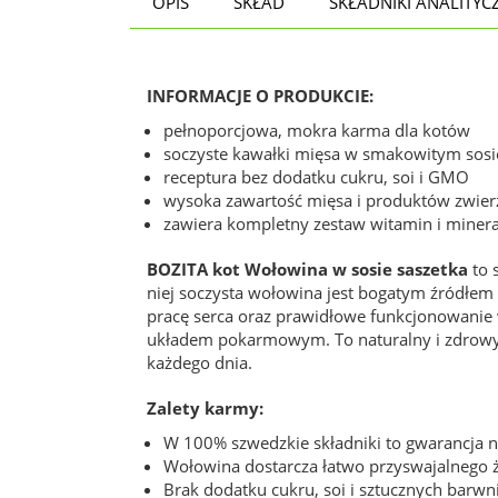
OPIS
SKŁAD
SKŁADNIKI ANALITYC
INFORMACJE O PRODUKCIE:
pełnoporcjowa, mokra karma dla kotów
soczyste kawałki mięsa w smakowitym sosi
receptura bez dodatku cukru, soi i GMO
wysoka zawartość mięsa i produktów zwier
zawiera kompletny zestaw witamin i mine
BOZITA kot Wołowina w sosie saszetka
to 
niej soczysta wołowina jest bogatym źródłem 
pracę serca oraz prawidłowe funkcjonowanie 
układem pokarmowym. To naturalny i zdrowy w
każdego dnia.
Zalety karmy:
W 100% szwedzkie składniki to gwarancja naj
Wołowina dostarcza łatwo przyswajalnego że
Brak dodatku cukru, soi i sztucznych barwn