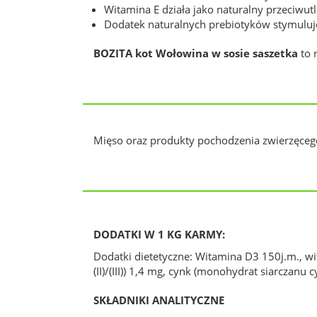
Witamina E działa jako naturalny przeciwu
Dodatek naturalnych prebiotyków stymuluje
BOZITA kot Wołowina w sosie saszetka
to 
Mięso oraz produkty pochodzenia zwierzęcego*
DODATKI W 1 KG KARMY:
Dodatki dietetyczne: Witamina D3 150j.m., wi
(II)/(III)) 1,4 mg, cynk (monohydrat siarczan
SKŁADNIKI ANALITYCZNE