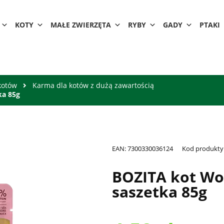
KOTY
MAŁE ZWIERZĘTA
RYBY
GADY
PTAKI
kotów
Karma dla kotów z dużą zawartością
ka 85g
EAN:
7300330036124
Kod produkty
BOZITA kot Wo
saszetka 85g