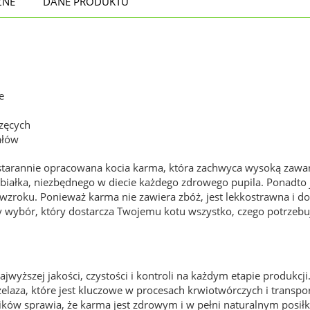
ZNE
DANE PRODUKTU
e
zęcych
rałów
starannie opracowana kocia karma, która zachwyca wysoką zawart
białka, niezbędnego w diecie każdego zdrowego pupila. Ponadto j
wzroku. Ponieważ karma nie zawiera zbóż, jest lekkostrawna i d
ybór, który dostarcza Twojemu kotu wszystko, czego potrzebuje,
wyższej jakości, czystości i kontroli na każdym etapie produkcji
laza, które jest kluczowe w procesach krwiotwórczych i transpor
ików sprawia, że karma jest zdrowym i w pełni naturalnym posił