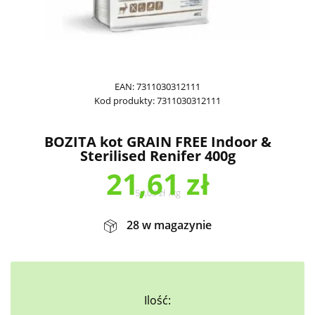
EAN:
7311030312111
Kod produkty:
7311030312111
BOZITA kot GRAIN FREE Indoor &
Sterilised Renifer 400g
21,61
zł
54,03
zł
/
kg
28 w magazynie
Ilość: