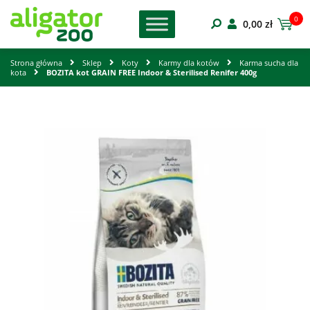
0
0,00
zł
Strona główna
Sklep
Koty
Karmy dla kotów
Karma sucha dla
kota
BOZITA kot GRAIN FREE Indoor & Sterilised Renifer 400g