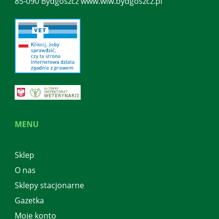
85-090 Bydgoszcz www.wiw.bydgoszcz.pl
MENU
Sklep
O nas
Sklepy stacjonarne
Gazetka
Moje konto