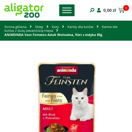
0
0,00
zł
Strona główna
Sklep
Koty
Karmy dla kotów
Karma dla
kotów z dużą zawartością mięsa
ANIMONDA Vom Feinsten Adult Wołowina, filet z indyka 85g