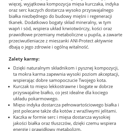
więcej, wyjątkowa kompozycja mięsa kurczaka, indyka
oraz serc kaczych dostarcza wysoko przyswajalnego
białka niezbędnego do budowy mięśni i regeneracji
tkanek. Dodatkowo bogaty skład mineralny, w tym
wapń i sód, wspiera układ krwiotwórczy, kości oraz
prawidłowe przemiany metaboliczne u pupila, a zawarte
przeciwutleniacze z mieszanki ANI-Protect aktywnie
dbają o jego zdrowie i ogólną witalność.
Zalety karmy:
Dzięki naturalnym składnikom i pysznej kompozycji,
ta mokra karma zapewnia wysoki poziom akceptacji,
wspierając dobre samopoczucie Twojego kota.
Kurczak to mięso lekkostrawne i bogate w dobrze
przyswajalne białko, co jest idealne dla kociego
układu pokarmowego.
Mięso indyka dostarcza pełnowartościowego białka i
jest polecane także dla kotów z wrażliwymi jelitami.
Kaczka w formie serc i mięsa dostarcza wysokiej
jakości białka oraz tłuszczów, dzięki czemu wspiera
energię i prawidłowy metabolizm.