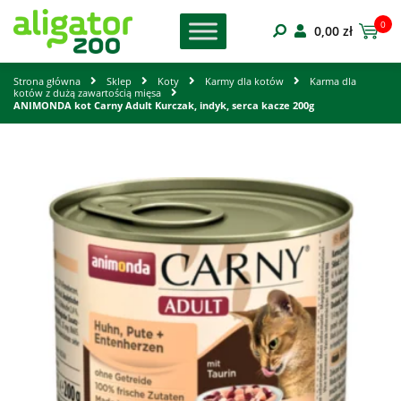
0
0,00
zł
Strona główna
Sklep
Koty
Karmy dla kotów
Karma dla
kotów z dużą zawartością mięsa
ANIMONDA kot Carny Adult Kurczak, indyk, serca kacze 200g