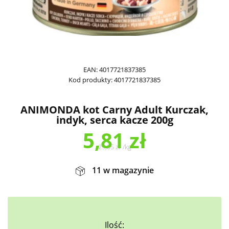
EAN:
4017721837385
Kod produkty:
4017721837385
ANIMONDA kot Carny Adult Kurczak,
indyk, serca kacze 200g
5,81
zł
29,05
zł
/
kg
11 w magazynie
Ilość: