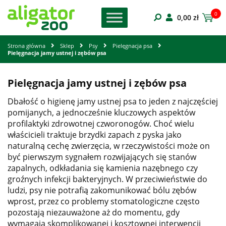
0
0,00
zł
Strona główna
Sklep
Psy
Pielęgnacja psa
Pielęgnacja jamy ustnej i zębów psa
Pielęgnacja jamy ustnej i zębów psa
Dbałość o higienę jamy ustnej psa to jeden z najczęściej
pomijanych, a jednocześnie kluczowych aspektów
profilaktyki zdrowotnej czworonogów. Choć wielu
właścicieli traktuje brzydki zapach z pyska jako
naturalną cechę zwierzęcia, w rzeczywistości może on
być pierwszym sygnałem rozwijających się stanów
zapalnych, odkładania się kamienia nazębnego czy
groźnych infekcji bakteryjnych. W przeciwieństwie do
ludzi, psy nie potrafią zakomunikować bólu zębów
wprost, przez co problemy stomatologiczne często
pozostają niezauważone aż do momentu, gdy
wymagają skomplikowanej i kosztownej interwencji