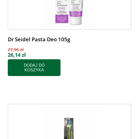
Dr Seidel Pasta Deo 105g
27,96 zł
26,14 zł
DODAJ DO
KOSZYKA