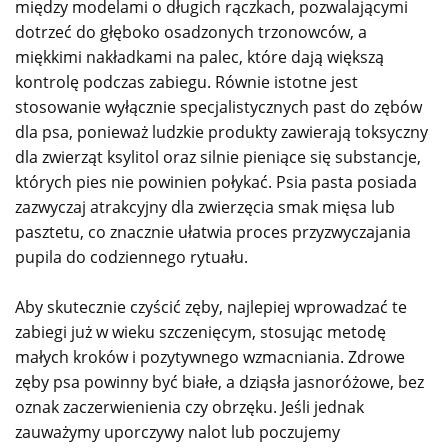
między modelami o długich rączkach, pozwalającymi
dotrzeć do głęboko osadzonych trzonowców, a
miękkimi nakładkami na palec, które dają większą
kontrolę podczas zabiegu. Równie istotne jest
stosowanie wyłącznie specjalistycznych past do zębów
dla psa, ponieważ ludzkie produkty zawierają toksyczny
dla zwierząt ksylitol oraz silnie pieniące się substancje,
których pies nie powinien połykać. Psia pasta posiada
zazwyczaj atrakcyjny dla zwierzęcia smak mięsa lub
pasztetu, co znacznie ułatwia proces przyzwyczajania
pupila do codziennego rytuału.
Aby skutecznie czyścić zęby, najlepiej wprowadzać te
zabiegi już w wieku szczenięcym, stosując metodę
małych kroków i pozytywnego wzmacniania. Zdrowe
zęby psa powinny być białe, a dziąsła jasnoróżowe, bez
oznak zaczerwienienia czy obrzęku. Jeśli jednak
zauważymy uporczywy nalot lub poczujemy