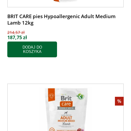
BRIT CARE pies Hypoallergenic Adult Medium
Lamb 12kg
214,57 zł
187,75 zł
DODAJ DO
KOSZYKA
%