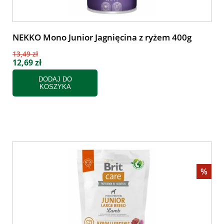
NEKKO Mono Junior Jagnięcina z ryżem 400g
13,49 zł
12,69 zł
DODAJ DO
KOSZYKA
%