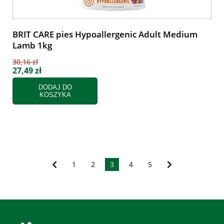
BRIT CARE pies Hypoallergenic Adult Medium
Lamb 1kg
30,16 zł
27,49 zł
DODAJ DO
KOSZYKA
1
2
3
4
5