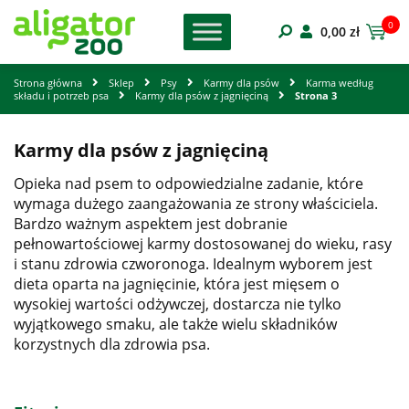
0
0,00
zł
Strona główna
Sklep
Psy
Karmy dla psów
Karma według
składu i potrzeb psa
Karmy dla psów z jagnięciną
Strona 3
Karmy dla psów z jagnięciną
Opieka nad psem to odpowiedzialne zadanie, które
wymaga dużego zaangażowania ze strony właściciela.
Bardzo ważnym aspektem jest dobranie
pełnowartościowej karmy dostosowanej do wieku, rasy
i stanu zdrowia czworonoga. Idealnym wyborem jest
dieta oparta na jagnięcinie, która jest mięsem o
wysokiej wartości odżywczej, dostarcza nie tylko
wyjątkowego smaku, ale także wielu składników
korzystnych dla zdrowia psa.