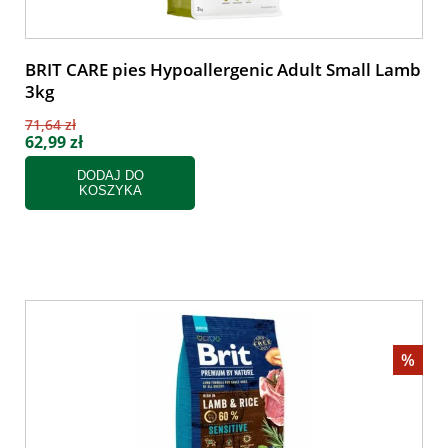
BRIT CARE pies Hypoallergenic Adult Small Lamb
3kg
71,64 zł
62,99 zł
DODAJ DO
KOSZYKA
%