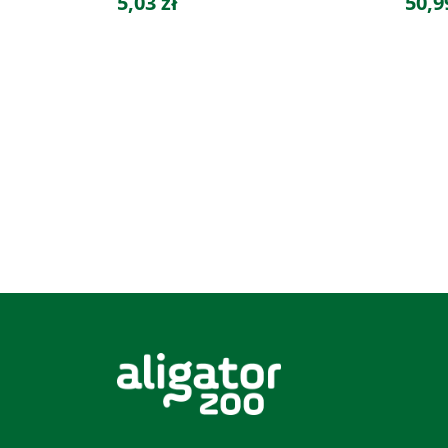
5,03 zł
50,9