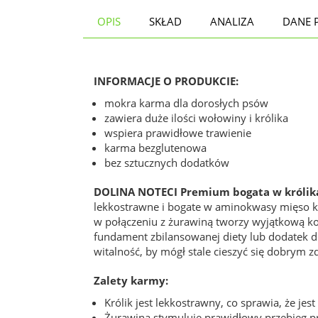
OPIS
SKŁAD
ANALIZA
DANE 
INFORMACJE O PRODUKCIE:
mokra karma dla dorosłych psów
zawiera duże ilości wołowiny i królika
wspiera prawidłowe trawienie
karma bezglutenowa
bez sztucznych dodatków
DOLINA NOTECI Premium bogata w królika
lekkostrawne i bogate w aminokwasy mięso kró
w połączeniu z żurawiną tworzy wyjątkową k
fundament zbilansowanej diety lub dodatek d
witalność, by mógł stale cieszyć się dobrym 
Zalety karmy:
Królik jest lekkostrawny, co sprawia, że 
Żurawina stymuluje prawidłowy przebieg p