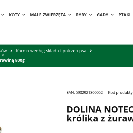
KOTY
MAŁE ZWIERZĘTA
RYBY
GADY
PTAKI
psów
Karma według składu i potrzeb psa
rawiną 800g
EAN:
5902921300052
Kod produkty
DOLINA NOTEC
królika z żura