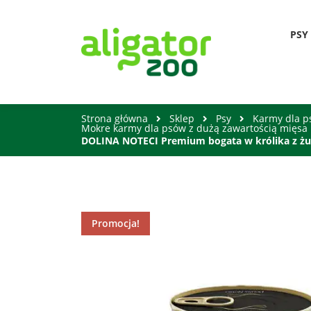
PSY
Strona główna
Sklep
Psy
Karmy dla 
Mokre karmy dla psów z dużą zawartością mięsa
DOLINA NOTECI Premium bogata w królika z żu
Promocja!