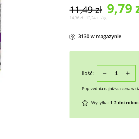
9,79
11,49
zł
14,36
zł
12,24
zł
/
kg
3130 w magazynie
Ilość:
Poprzednia najniższa cena w ci
Wysyłka:
1-2 dni robo