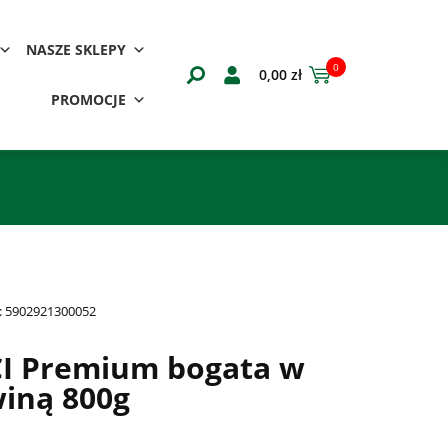
NASZE SKLEPY
0
0,00
zł
PROMOCJE
:
5902921300052
I Premium bogata w
winą 800g