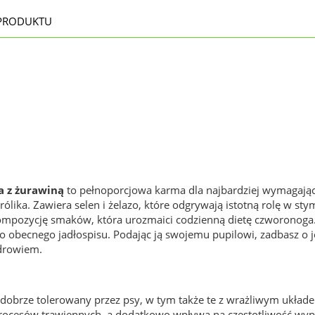
PRODUKTU
 z żurawiną
to pełnoporcjowa karma dla najbardziej wymagający
lika. Zawiera selen i żelazo, które odgrywają istotną rolę w st
ompozycję smaków, która urozmaici codzienną dietę czworonoga.
o obecnego jadłospisu. Podając ją swojemu pupilowi, zadbasz o
zdrowiem.
jest dobrze tolerowany przez psy, w tym także te z wrażliwym uk
rocesów trawiennych, a dodatkowo wpływa na częstotliwość wyp