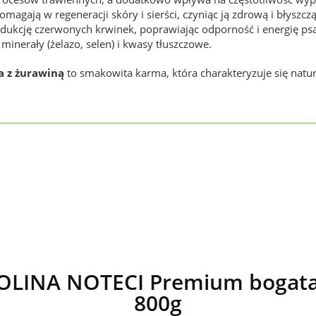
magają w regeneracji skóry i sierści, czyniąc ją zdrową i błyszcz
ukcję czerwonych krwinek, poprawiając odporność i energię psa
, minerały (żelazo, selen) i kwasy tłuszczowe.
 z żurawiną
to smakowita karma, która charakteryzuje się natur
LINA NOTECI Premium bogata 
800g