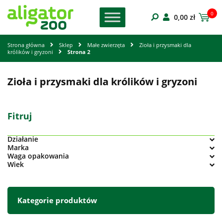
0
0,00
zł
Strona główna
Sklep
Małe zwierzęta
Zioła i przysmaki dla
królików i gryzoni
Strona 2
Zioła i przysmaki dla królików i gryzoni
Fitruj
Działanie
Marka
Waga opakowania
Wiek
Kategorie produktów