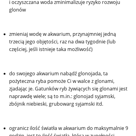
i oczyszczana woda zminimalizuje ryzyko rozwoju
glonów
zmieniaj wodę w akwarium, przynajmniej jedną
trzecią jego objętości, raz na dwa tygodnie (lub
częściej, jeśli istnieje taka możliwość)
do swojego akwarium nabądź glonojada, ta
pożyteczna ryba pomoże Ci w walce z glonami,
zjadając je. Gatunków ryb żywiących się glonami jest
naprawdę wiele; są to m.in.: glonojad syjamski,
zbójnik niebieski, grubowarg syjamski itd.
ogranicz ilość światła w akwarium do maksymalnie 9
godzin, jest to ilość światła, która w zupełności