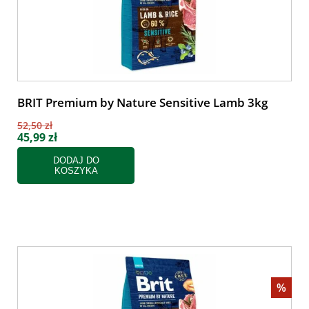
BRIT Premium by Nature Sensitive Lamb 3kg
52,50 zł
45,99 zł
DODAJ DO
KOSZYKA
%