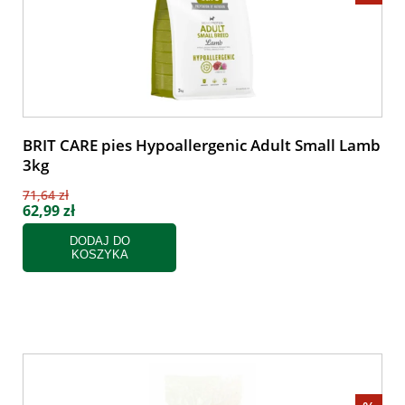
BRIT CARE pies Hypoallergenic Adult Small Lamb
3kg
71,64 zł
62,99 zł
DODAJ DO
KOSZYKA