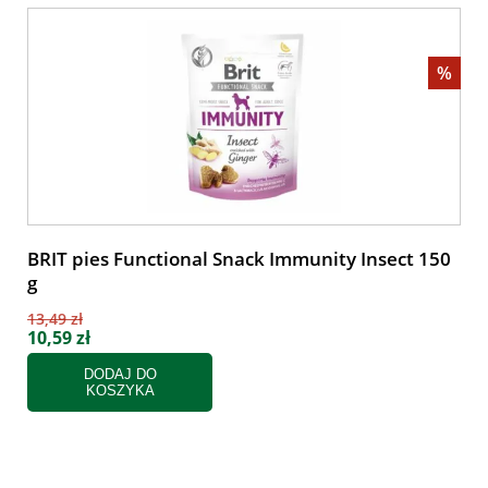
%
BRIT pies Functional Snack Immunity Insect 150
g
13,49 zł
10,59 zł
DODAJ DO
KOSZYKA