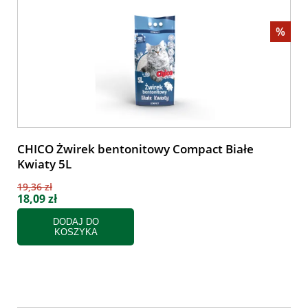
%
CHICO Żwirek bentonitowy Compact Białe
Kwiaty 5L
19,36 zł
18,09 zł
DODAJ DO
KOSZYKA