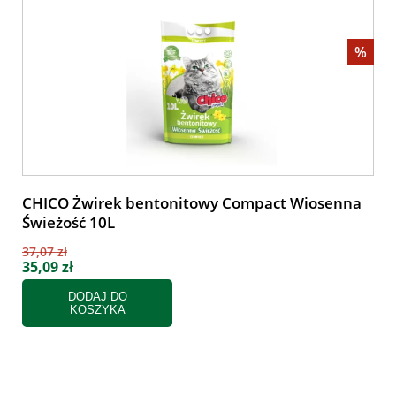
%
CHICO Żwirek bentonitowy Compact Wiosenna
Świeżość 10L
37,07 zł
35,09 zł
DODAJ DO
KOSZYKA