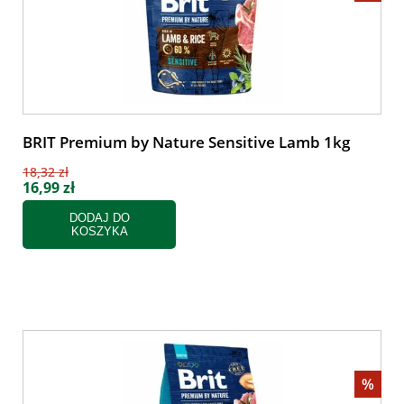
BRIT Premium by Nature Sensitive Lamb 1kg
18,32 zł
16,99 zł
DODAJ DO
KOSZYKA
%