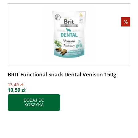
%
BRIT Functional Snack Dental Venison 150g
13,49 zł
10,59 zł
DODAJ DO
KOSZYKA