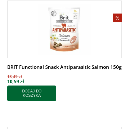
%
BRIT Functional Snack Antiparasitic Salmon 150g
13,49 zł
10,59 zł
DODAJ DO
KOSZYKA