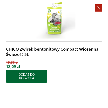
%
CHICO Żwirek bentonitowy Compact Wiosenna
Świeżość 5L
19,36 zł
18,09 zł
DODAJ DO
KOSZYKA