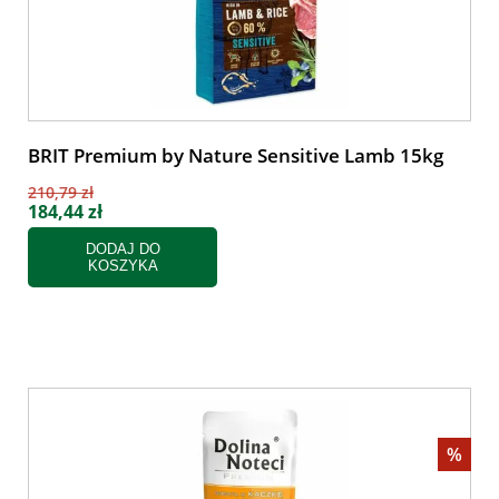
BRIT Premium by Nature Sensitive Lamb 15kg
210,79 zł
184,44 zł
DODAJ DO
KOSZYKA
%