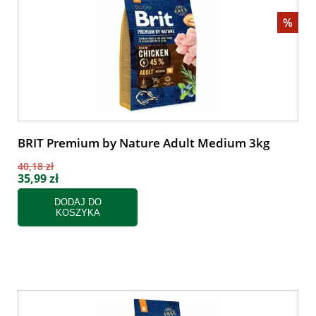
%
BRIT Premium by Nature Adult Medium 3kg
40,18 zł
35,99 zł
DODAJ DO
KOSZYKA