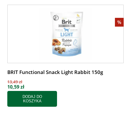
%
BRIT Functional Snack Light Rabbit 150g
13,49 zł
10,59 zł
DODAJ DO
KOSZYKA