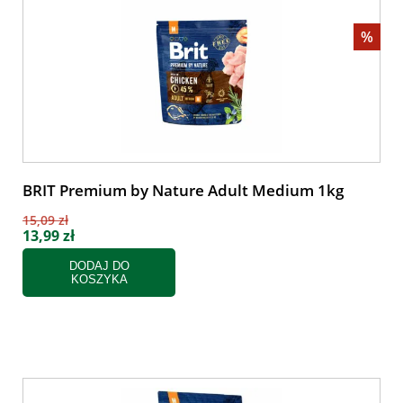
%
BRIT Premium by Nature Adult Medium 1kg
15,09 zł
13,99 zł
DODAJ DO
KOSZYKA