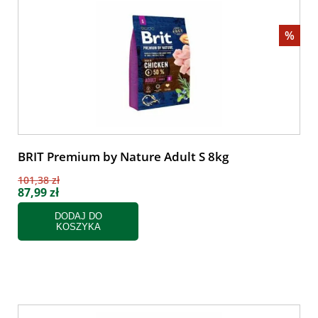
%
BRIT Premium by Nature Adult S 8kg
101,38 zł
87,99 zł
DODAJ DO
KOSZYKA