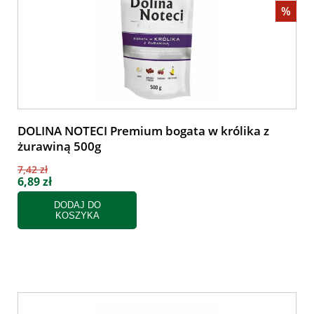
%
DOLINA NOTECI Premium bogata w królika z
żurawiną 500g
7,42 zł
6,89 zł
DODAJ DO
KOSZYKA