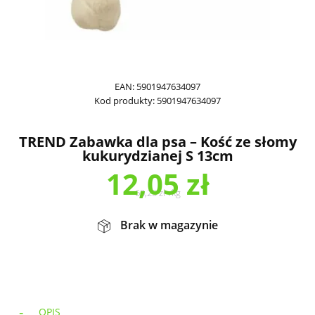
EAN:
5901947634097
Kod produkty:
5901947634097
TREND Zabawka dla psa – Kość ze słomy
kukurydzianej S 13cm
12,05
zł
60,25
zł
/
kg
Brak w magazynie
OPIS