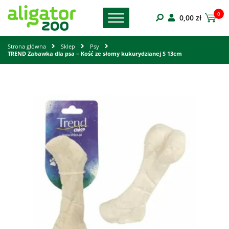
0
0,00
zł
Strona główna
Sklep
Psy
TREND Zabawka dla psa – Kość ze słomy kukurydzianej S 13cm