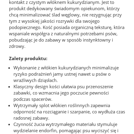
kontakt z czystym włóknem kukurydzianym. Jest to
produkt dedykowany świadomym opiekunom, którzy
chcą minimalizować ślad węglowy, nie rezygnując przy
tym z wysokiej jakości rozrywki dla swojego
podopiecznego. Kość posiada organiczną teksturę, która
wspaniale współgra z naturalnymi potrzebami psów,
pobudzając je do zabawy w sposób instynktowny i
zdrowy.
Zalety produktu:
Wykonanie z włókien kukurydzianych minimalizuje
ryzyko podrażnień jamy ustnej nawet u psów o
wrażliwych dziąsłach.
Klasyczny design kości ułatwia psu przenoszenie
zabawki, co wzmacnia jego poczucie pewności
podczas spacerów.
Wytrzymały splot włókien roślinnych zapewnia
odporność na rozciąganie i szarpanie, co wydłuża czas
radosnej zabawy.
Czynność żucia wytrzymałego materiału stymuluje
wydzielanie endorfin, pomagając psu wyciszyć się i