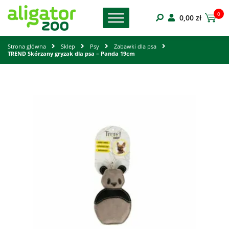
0
0,00
zł
Strona główna
Sklep
Psy
Zabawki dla psa
TREND Skórzany gryzak dla psa – Panda 19cm