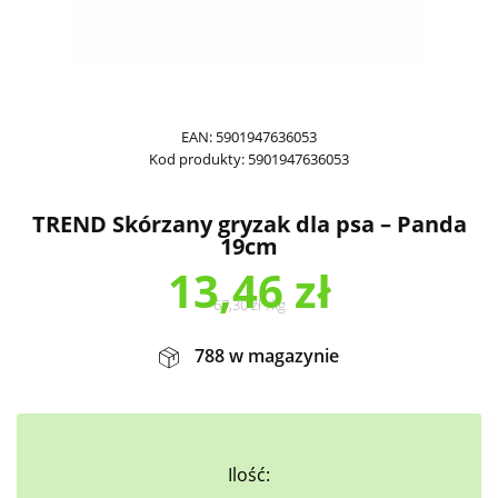
EAN:
5901947636053
Kod produkty:
5901947636053
TREND Skórzany gryzak dla psa – Panda
19cm
13,46
zł
67,30
zł
/
kg
788 w magazynie
Ilość: